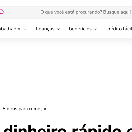
rabalhador
finanças
benefícios
crédito fáci
: 8 dicas para começar
 dinheiro rápido