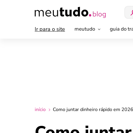
Ir para o site
meutudo
guia do t
início
Como juntar dinheiro rápido em 2026
Como juntar