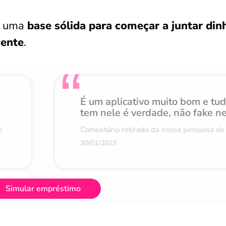
ia uma
base sólida para começar a juntar din
iente
.
É um aplicativo muito bom e tu
tem nele é verdade, não fake n
o
Comentário retirado da nossa pesquisa de 
30/01/2023
Simular empréstimo