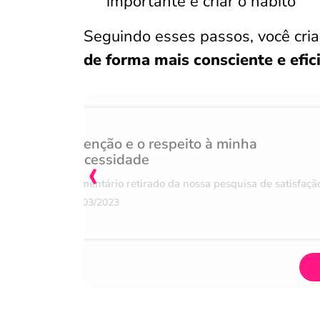
importante é criar o hábito
Seguindo esses passos, você cr
de forma mais consciente e efic
Atenção e o respeito à minha
‹
necessidade
Comentário retirado da nossa pesquisa de satisfaçã
07/03/2023