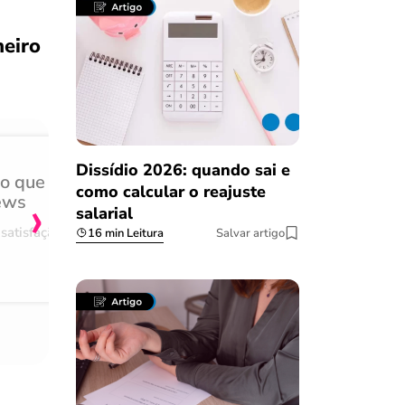
heiro
Dissídio 2026: quando sai e
do que
Achei muito rápido, sem 
como calcular o reajuste
›
ews
burocracia
salarial
satisfação
Comentário retirado da nossa pes
16 min Leitura
Salvar artigo
08/03/2023