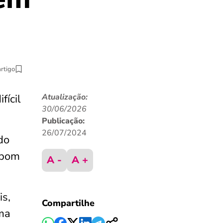
artigo
fícil
Atualização:
30/06/2026
Publicação:
26/07/2024
do
 bom
A -
A +
is,
Compartilhe
ma