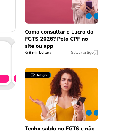
Como consultar o Lucro do
FGTS 2026? Pelo CPF no
site ou app
8 min Leitura
Salvar artigo
Consig
CL
Simule 
Tenho saldo no FGTS e não
Salvar Ferramenta
Salvar Ferramenta
Salvar Ferramenta