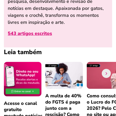
pesquisa, desenvolvimento e revisão de
notícias em destaque. Apaixonada por gatos,
viagens e crochê, transforma os momentos
livres em inspiração e arte.
543 artigos escritos
Leia também
A multa de 40%
Como consul
do FGTS é paga
o Lucro do 
Acesse o canal
junto com a
2026? Pelo 
gratuito
rescisão? Como
no site ou a
meutudo.notícias