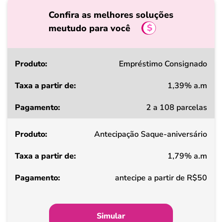
Confira as melhores soluções
meutudo para você
Produto
Empréstimo Consignado
1,39% a.m
Taxa
2 a 108 parcelas
a
partir
Antecipação Saque-aniversário
de
1,79% a.m
Pagamento
antecipe a partir de R$50
Simular