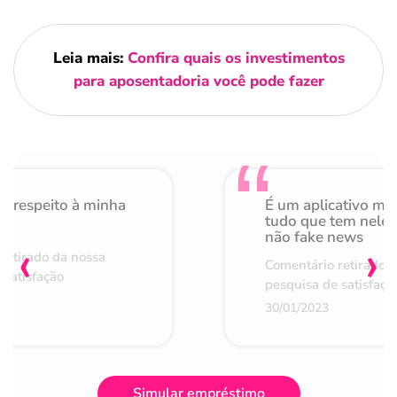
Leia mais:
Confira quais os investimentos
para aposentadoria você pode fazer
o respeito à minha
É um aplicativo mu
de
tudo que tem nele 
não fake news
‹
›
retirado da nossa
Comentário retirado 
 satisfação
pesquisa de satisfaçã
30/01/2023
Simular empréstimo