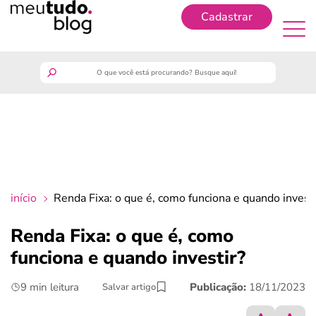
Cadastrar
Cadastrar
meutudo
guia do trabalhador
finanças
início
Renda Fixa: o que é, como funciona e quando investi
benefícios
Renda Fixa: o que é, como
funciona e quando investir?
crédito fácil
9 min leitura
Publicação:
18/11/2023
Salvar artigo
últimas notícias