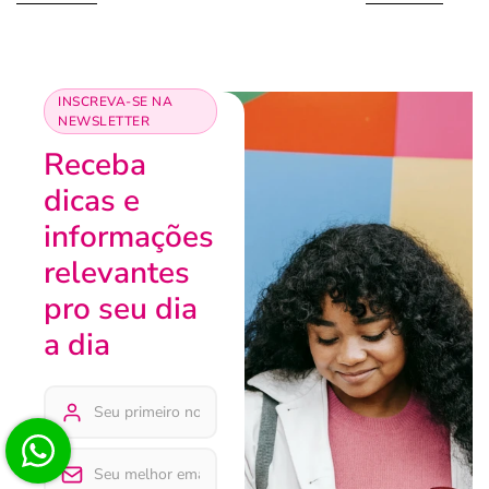
INSCREVA-SE NA
NEWSLETTER
Receba
dicas e
informações
relevantes
pro seu dia
a dia