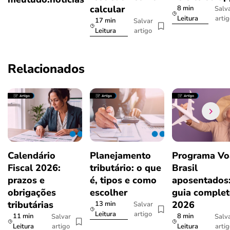
calcular
8 min
Salv
arti
Leitura
17 min
Salvar
artigo
Leitura
Relacionados
Calendário
Planejamento
Programa Vo
Fiscal 2026:
tributário: o que
Brasil
prazos e
é, tipos e como
aposentados
obrigações
escolher
guia comple
tributárias
2026
13 min
Salvar
artigo
Leitura
11 min
8 min
Salvar
Salv
artigo
arti
Leitura
Leitura