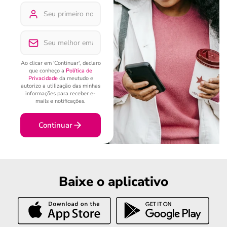
Ao clicar em 'Continuar', declaro
que conheço a
Política de
Privacidade
da meutudo e
autorizo a utilização das minhas
informações para receber e-
mails e notificações.
Continuar
Baixe o aplicativo