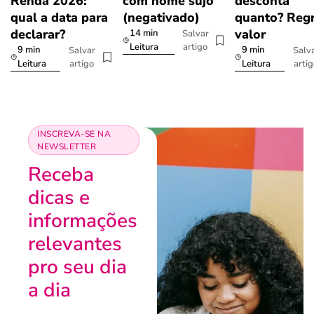
Renda 2026:
com nome sujo
desconta
qual a data para
(negativado)
quanto? Regr
declarar?
valor
14 min
Salvar
artigo
Leitura
9 min
9 min
Salvar
Salv
artigo
arti
Leitura
Leitura
INSCREVA-SE NA
NEWSLETTER
Receba
dicas e
informações
relevantes
pro seu dia
a dia