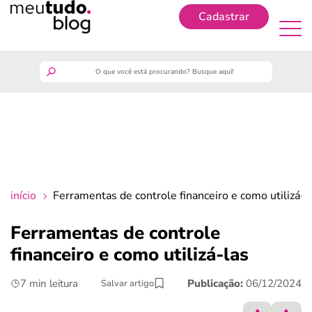
Cadastrar
Cadastrar
meutudo
guia do trabalhador
finanças
início
Ferramentas de controle financeiro e como utilizá-l
benefícios
Ferramentas de controle
financeiro e como utilizá-las
crédito fácil
7 min leitura
Publicação:
06/12/2024
Salvar artigo
últimas notícias