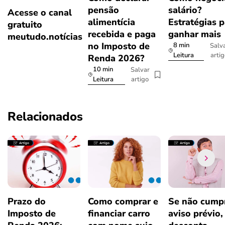
pensão
salário?
Acesse o canal
alimentícia
Estratégias p
gratuito
recebida e paga
ganhar mais
meutudo.notícias
no Imposto de
8 min
Salv
arti
Leitura
Renda 2026?
10 min
Salvar
artigo
Leitura
Relacionados
Prazo do
Como comprar e
Se não cumpr
Imposto de
financiar carro
aviso prévio,