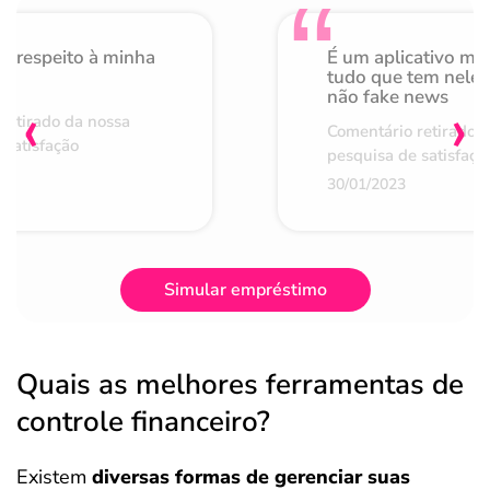
o respeito à minha
É um aplicativo mu
de
tudo que tem nele 
não fake news
‹
›
retirado da nossa
Comentário retirado 
 satisfação
pesquisa de satisfaçã
30/01/2023
Simular empréstimo
Quais as melhores ferramentas de
controle financeiro?
Existem
diversas formas de gerenciar suas