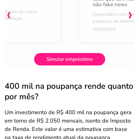
não fake news
‹
›
retirado da nossa
Comentário retirado 
 satisfação
pesquisa de satisfaçã
30/01/2023
Simular empréstimo
400 mil na poupança rende quanto
por mês?
Um investimento de R$ 400 mil na poupança gera
em torno de R$ 2.050 mensais, isento de Imposto
de Renda. Este valor é uma estimativa com base
na taxa de rendimento atual da poupança.