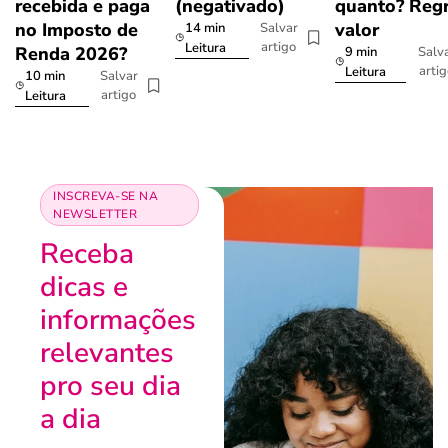
recebida e paga
(negativado)
quanto? Regr
no Imposto de
valor
14 min
Salvar
artigo
Leitura
Renda 2026?
9 min
Salv
arti
Leitura
10 min
Salvar
artigo
Leitura
INSCREVA-SE NA
NEWSLETTER
Receba
dicas e
informações
relevantes
pro seu dia
a dia