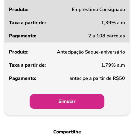
Produto
Empréstimo Consignado
1,39% a.m
Taxa
2 a 108 parcelas
a
partir
Antecipação Saque-aniversário
de
1,79% a.m
Pagamento
antecipe a partir de R$50
Simular
Compartilhe