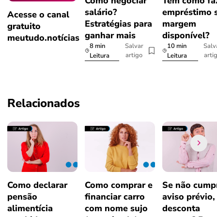
Como negociar
Tem como fa
salário?
empréstimo 
Acesse o canal
Estratégias para
margem
gratuito
ganhar mais
disponível?
meutudo.notícias
8 min
10 min
Salvar
Salv
artigo
arti
Leitura
Leitura
Relacionados
Como declarar
Como comprar e
Se não cumpr
pensão
financiar carro
aviso prévio,
alimentícia
com nome sujo
desconta