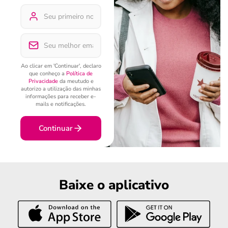
Ao clicar em 'Continuar', declaro
que conheço a
Política de
Privacidade
da meutudo e
autorizo a utilização das minhas
informações para receber e-
mails e notificações.
Continuar
Baixe o aplicativo