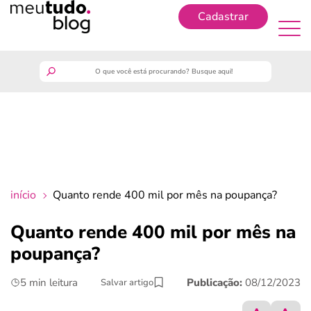
Cadastrar
Cadastrar
meutudo
guia do trabalhador
finanças
início
Quanto rende 400 mil por mês na poupança?
benefícios
Quanto rende 400 mil por mês na
poupança?
crédito fácil
5 min leitura
Publicação:
08/12/2023
Salvar artigo
últimas notícias