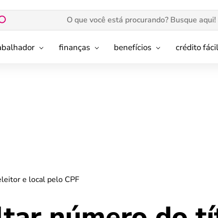
rabalhador
finanças
benefícios
crédito fáci
leitor e local pelo CPF
tar número do tí