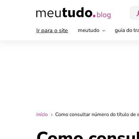
Ir para o site
meutudo
guia do t
início
Como consultar número do título de e
Como consul