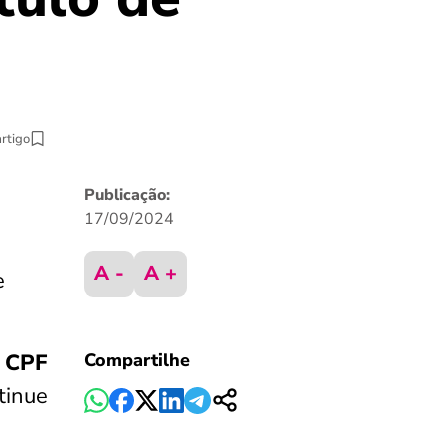
artigo
Publicação:
17/09/2024
A -
A +
e
r CPF
Compartilhe
tinue