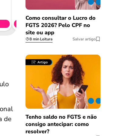
Consig
CL
Como consultar o Lucro do
Simule 
FGTS 2026? Pelo CPF no
site ou app
8 min Leitura
Salvar artigo
ulo
ional
Tenho saldo no FGTS e não
a de
consigo antecipar: como
resolver?