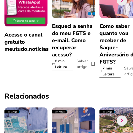
Esqueci a senha
Como saber
do meu FGTS e
quanto vou
Acesse o canal
e-mail. Como
receber de
gratuito
recuperar
Saque-
meutudo.notícias
acesso?
Aniversário 
FGTS?
8 min
Salvar
artigo
Leitura
7 min
Salv
arti
Leitura
Relacionados