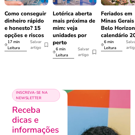
Como conseguir
Lotérica aberta
Feriados em
dinheiro rápido
mais próxima de
Minas Gerais
e honesto? 15
mim: veja
Belo Horizon
opções e riscos
unidades por
calendário 2
perto
17 min
6 min
Salvar
Salv
artigo
arti
Leitura
Leitura
6 min
Salvar
artigo
Leitura
INSCREVA-SE NA
NEWSLETTER
Receba
dicas e
informações