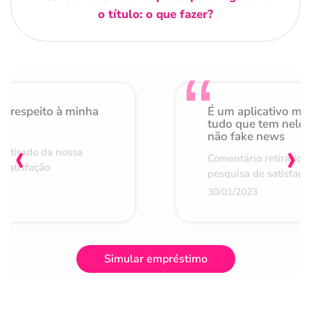
o título: o que fazer?
o respeito à minha
É um aplicativo mu
de
tudo que tem nele 
não fake news
‹
›
retirado da nossa
Comentário retirado 
 satisfação
pesquisa de satisfaçã
30/01/2023
Simular empréstimo