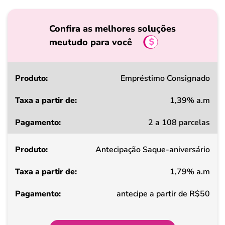
Confira as melhores soluções
meutudo para você
Produto
Empréstimo Consignado
1,39% a.m
Taxa
2 a 108 parcelas
a
partir
Antecipação Saque-aniversário
de
1,79% a.m
Pagamento
antecipe a partir de R$50