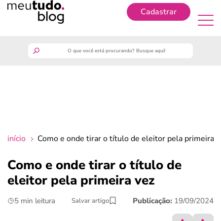
Cadastrar
Cadastrar
meutudo
guia do trabalhador
finanças
início
Como e onde tirar o título de eleitor pela primeira v
benefícios
Como e onde tirar o título de
eleitor pela primeira vez
crédito fácil
5 min leitura
Publicação:
19/09/2024
Salvar artigo
últimas notícias