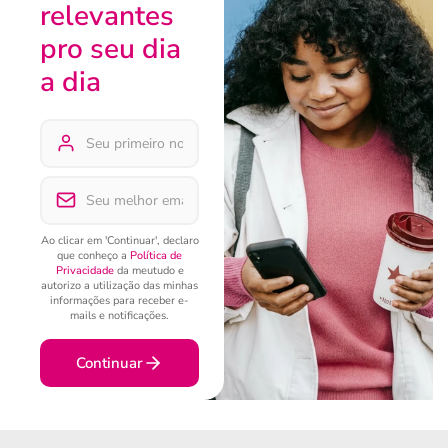
relevantes
pro seu dia
a dia
Ao clicar em 'Continuar', declaro
que conheço a
Política de
Privacidade
da meutudo e
autorizo a utilização das minhas
informações para receber e-
mails e notificações.
Continuar