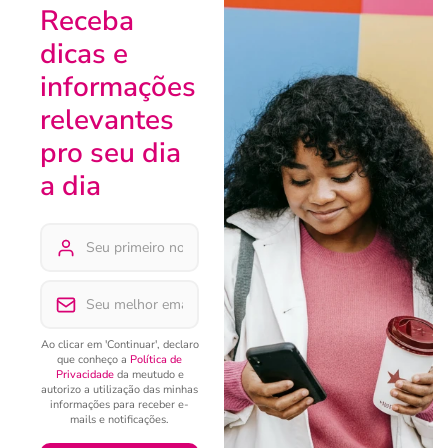
Receba
dicas e
informações
relevantes
pro seu dia
a dia
Ao clicar em 'Continuar', declaro
que conheço a
Política de
Privacidade
da meutudo e
autorizo a utilização das minhas
informações para receber e-
mails e notificações.