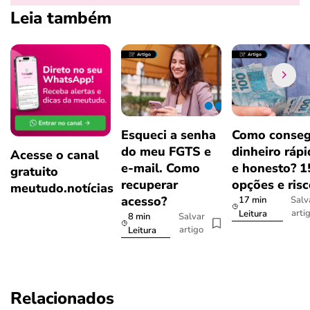
Leia também
Esqueci a senha
Como conseg
do meu FGTS e
dinheiro ráp
Acesse o canal
e-mail. Como
e honesto? 1
gratuito
recuperar
opções e ris
meutudo.notícias
acesso?
17 min
Salv
arti
Leitura
8 min
Salvar
artigo
Leitura
Relacionados