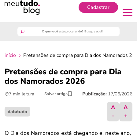
Cadastrar
Cadastrar
meutudo
início
Pretensões de compra para Dia dos Namorados 20
guia do trabalhador
Pretensões de compra para Dia
finanças
dos Namorados 2026
7 min leitura
Publicação:
17/06/2026
Salvar artigo
benefícios
A
A
crédito fácil
datatudo
-
+
últimas notícias
O Dia dos Namorados está chegando e, neste ano,