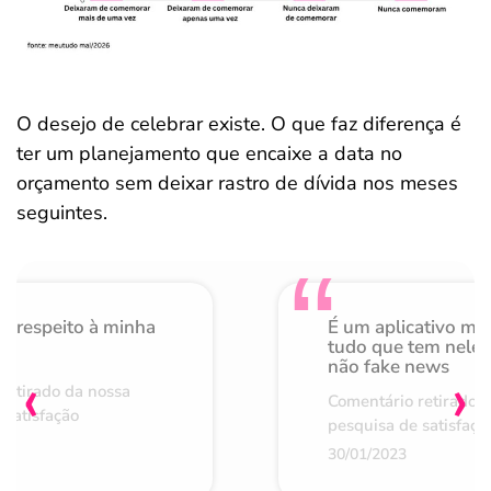
O desejo de celebrar existe. O que faz diferença é
ter um planejamento que encaixe a data no
orçamento sem deixar rastro de dívida nos meses
seguintes.
o respeito à minha
É um aplicativo mu
de
tudo que tem nele 
não fake news
‹
›
retirado da nossa
Comentário retirado 
 satisfação
pesquisa de satisfaçã
30/01/2023