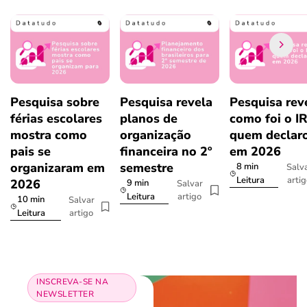
Pesquisa sobre
Pesquisa revela
Pesquisa rev
férias escolares
planos de
como foi o I
mostra como
organização
quem declar
pais se
financeira no 2º
em 2026
organizaram em
semestre
8 min
Salv
arti
Leitura
2026
9 min
Salvar
artigo
Leitura
10 min
Salvar
artigo
Leitura
INSCREVA-SE NA
NEWSLETTER