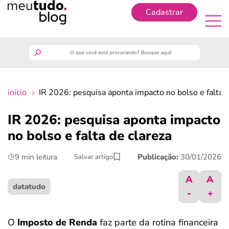
Cadastrar
Cadastrar
meutudo
início
IR 2026: pesquisa aponta impacto no bolso e falta d
guia do trabalhador
IR 2026: pesquisa aponta impacto
finanças
no bolso e falta de clareza
9 min leitura
Publicação:
30/01/2026
Salvar artigo
benefícios
A
A
crédito fácil
datatudo
-
+
últimas notícias
O
Imposto de Renda
faz parte da rotina financeira