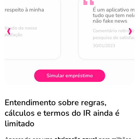
o respeito à minha
É um aplicativo mu
de
tudo que tem nele 
não fake news
‹
›
retirado da nossa
Comentário retirado 
 satisfação
pesquisa de satisfaçã
30/01/2023
Simular empréstimo
Entendimento sobre regras,
cálculos e termos do IR ainda é
limitado