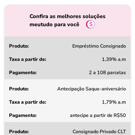
Confira as melhores soluções
meutudo para você
Produto
Empréstimo Consignado
1,39% a.m
Taxa
2 a 108 parcelas
a
partir
Antecipação Saque-aniversário
de
1,79% a.m
Pagamento
antecipe a partir de R$50
Consignado Privado CLT