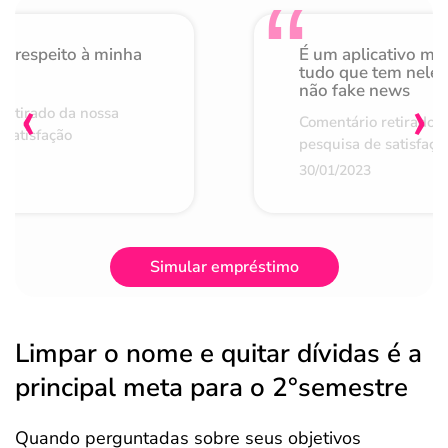
o respeito à minha
É um aplicativo mu
de
tudo que tem nele 
não fake news
‹
›
retirado da nossa
Comentário retirado 
 satisfação
pesquisa de satisfaçã
30/01/2023
Simular empréstimo
Limpar o nome e quitar dívidas é a
principal meta para o 2°semestre
Quando perguntadas sobre seus objetivos