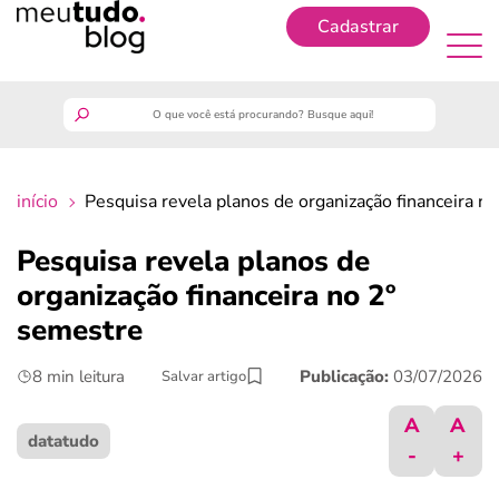
Cadastrar
Cadastrar
meutudo
início
Pesquisa revela planos de organização financeira n
guia do trabalhador
Pesquisa revela planos de
finanças
organização financeira no 2º
semestre
benefícios
8 min leitura
Publicação:
03/07/2026
Salvar artigo
crédito fácil
A
A
datatudo
-
+
últimas notícias