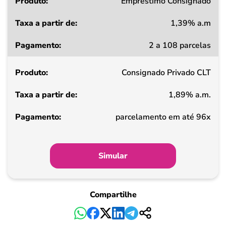
Produto
Empréstimo Consignado
1,39% a.m
Taxa
2 a 108 parcelas
a
partir
Consignado Privado CLT
de
1,89% a.m.
Pagamento
parcelamento em até 96x
Simular
Compartilhe