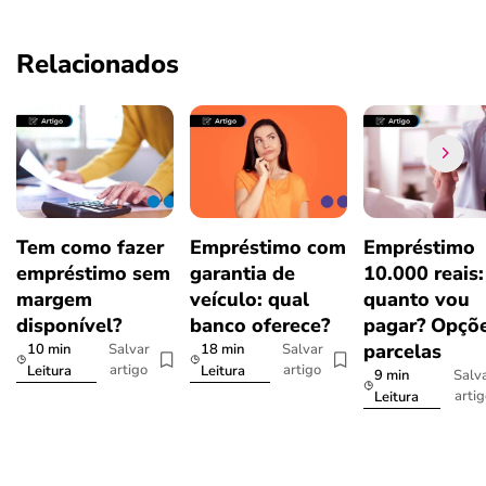
Relacionados
Tem como fazer
Empréstimo com
Empréstimo
empréstimo sem
garantia de
10.000 reais:
margem
veículo: qual
quanto vou
disponível?
banco oferece?
pagar? Opçõe
parcelas
10 min
18 min
Salvar
Salvar
artigo
artigo
Leitura
Leitura
9 min
Salv
arti
Leitura