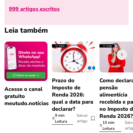
999 artigos escritos
Leia também
Prazo do
Como declar
Imposto de
pensão
Acesse o canal
Renda 2026:
alimentícia
gratuito
qual a data para
recebida e p
meutudo.notícias
declarar?
no Imposto 
Renda 2026
9 min
Salvar
artigo
Leitura
10 min
Salv
arti
Leitura