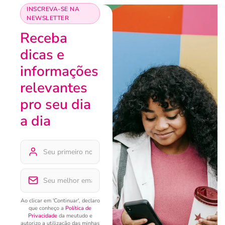
INSCREVA-SE NA
NEWSLETTER
Receba
dicas e
informações
relevantes
pro seu dia
a dia
Ao clicar em 'Continuar', declaro
que conheço a
Política de
Privacidade
da meutudo e
autorizo a utilização das minhas