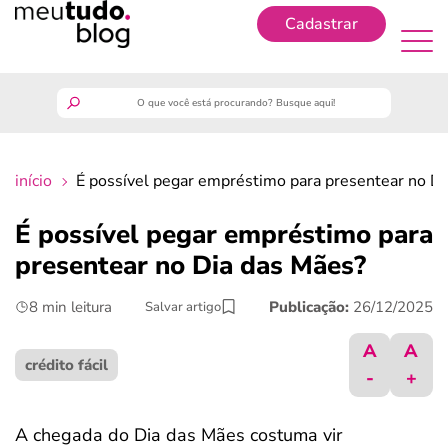
Cadastrar
Cadastrar
meutudo
início
É possível pegar empréstimo para presentear no D
guia do trabalhador
É possível pegar empréstimo para
finanças
presentear no Dia das Mães?
8 min leitura
Publicação:
26/12/2025
Salvar artigo
benefícios
A
A
crédito fácil
crédito fácil
-
+
últimas notícias
A chegada do Dia das Mães costuma vir