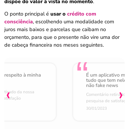
dispõe do valor à vista no momento
.
O ponto principal é
usar o
crédito com
consciência
, escolhendo uma modalidade com
juros mais baixos e parcelas que caibam no
orçamento, para que o presente não vire uma dor
de cabeça financeira nos meses seguintes.
o respeito à minha
É um aplicativo mu
de
tudo que tem nele 
não fake news
‹
›
retirado da nossa
Comentário retirado 
 satisfação
pesquisa de satisfaçã
30/01/2023