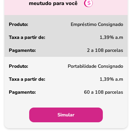
meutudo para você
Produto
Empréstimo Consignado
1,39% a.m
Taxa
2 a 108 parcelas
a
partir
Portabilidade Consignado
de
1,39% a.m
Pagamento
60 a 108 parcelas
Simular