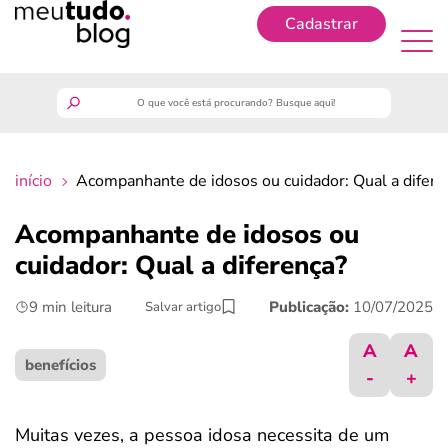
Cadastrar
Cadastrar
meutudo
início
Acompanhante de idosos ou cuidador: Qual a difere
guia do trabalhador
Acompanhante de idosos ou
finanças
cuidador: Qual a diferença?
9 min leitura
Publicação:
10/07/2025
Salvar artigo
benefícios
A
A
crédito fácil
benefícios
-
+
últimas notícias
Muitas vezes, a pessoa idosa necessita de um