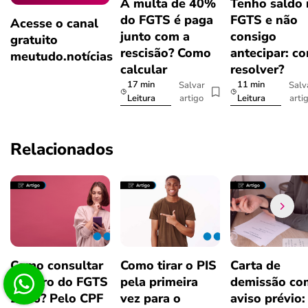
A multa de 40%
Tenho saldo
do FGTS é paga
FGTS e não
Acesse o canal
junto com a
consigo
gratuito
rescisão? Como
antecipar: c
meutudo.notícias
calcular
resolver?
17 min
11 min
Salvar
Salv
artigo
arti
Leitura
Leitura
Relacionados
Como consultar
Como tirar o PIS
Carta de
o Lucro do FGTS
pela primeira
demissão co
2026? Pelo CPF
vez para o
aviso prévio: