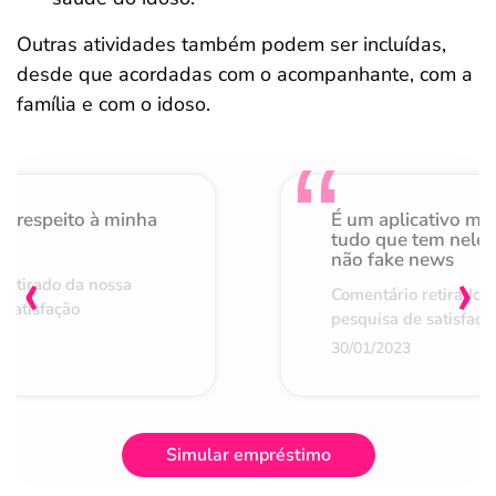
Outras atividades também podem ser incluídas,
desde que acordadas com o acompanhante, com a
família e com o idoso.
o respeito à minha
É um aplicativo mu
de
tudo que tem nele 
não fake news
‹
›
retirado da nossa
Comentário retirado 
 satisfação
pesquisa de satisfaçã
30/01/2023
Simular empréstimo