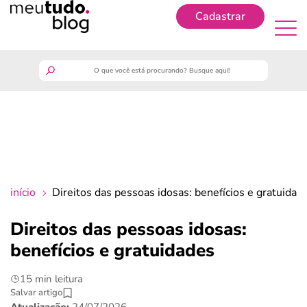
Cadastrar
Cadastrar
meutudo
guia do trabalhador
finanças
início
Direitos das pessoas idosas: benefícios e gratuidad
benefícios
Direitos das pessoas idosas:
benefícios e gratuidades
crédito fácil
15 min leitura
últimas notícias
Salvar artigo