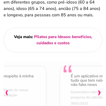
em diferentes grupos, como pré-idoso (60 a 64
anos), idoso (65 a 74 anos), ancião (75 a 84 anos)
e longevo, para pessoas com 85 anos ou mais.
Veja mais:
Pilates para Idosos: benefícios,
cuidados e custos
o respeito à minha
É um aplicativo mu
de
tudo que tem nele 
não fake news
‹
›
retirado da nossa
Comentário retirado 
 satisfação
pesquisa de satisfaçã
30/01/2023