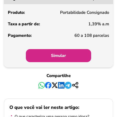
a
partir
Portabilidade Consignado
de
1,39% a.m
Pagamento
60 a 108 parcelas
Simular
Compartilhe
O que você vai ler neste artigo:
O que caracteriza uma pessoa como idosa?