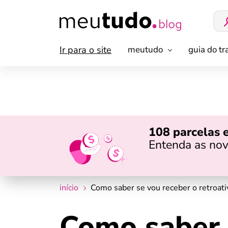
Ir para o site
meutudo
guia do t
108 parcelas 
Entenda as nov
início
Como saber se vou receber o retroa
Como saber 