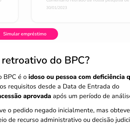
o
Comentário retirado da nossa pesquisa de 
30/01/2023
Simular empréstimo
 retroativo do BPC?
do BPC é o
idoso ou pessoa com deficiência 
 os requisitos desde a Data de Entrada do
oncessão aprovada
após um período de anális
ve o pedido negado inicialmente, mas obteve
o de recurso administrativo ou decisão judici