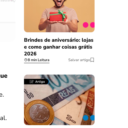
satisfação
Comentário retirado da nossa pes
08/03/2023
Brindes de aniversário: lojas
e como ganhar coisas grátis
2026
8 min Leitura
Salvar artigo
que
e.
al.