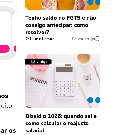
Tenho saldo no FGTS e não
consigo antecipar: como
resolver?
Consig
CL
11 min Leitura
Salvar artigo
Simule 
aos
reito
Dissídio 2026: quando sai e
como calcular o reajuste
ar os
salarial
Salvar Ferramenta