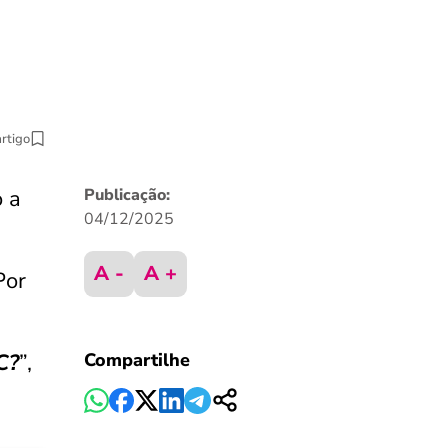
artigo
o a
Publicação:
04/12/2025
A -
A +
Por
C?
”,
Compartilhe