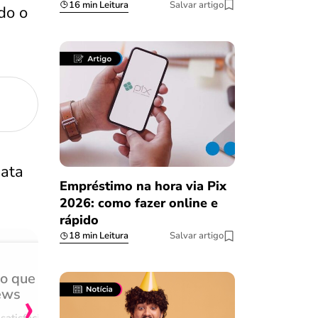
16 min Leitura
Salvar artigo
do o
data
Empréstimo na hora via Pix
2026: como fazer online e
rápido
18 min Leitura
Salvar artigo
do que
Achei muito rápido, sem 
›
ews
burocracia