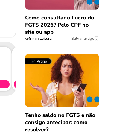
Como consultar o Lucro do
FGTS 2026? Pelo CPF no
site ou app
8 min Leitura
Salvar artigo
Consig
CL
Simule 
Tenho saldo no FGTS e não
consigo antecipar: como
resolver?