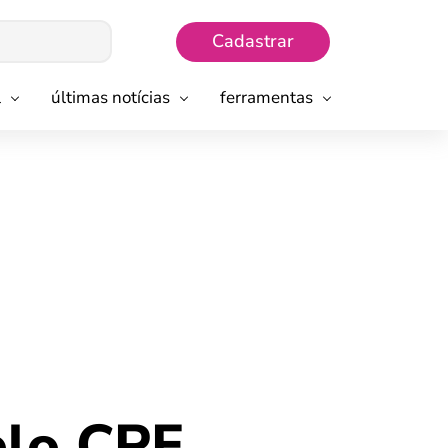
Cadastrar
l
últimas notícias
ferramentas
elo CPF