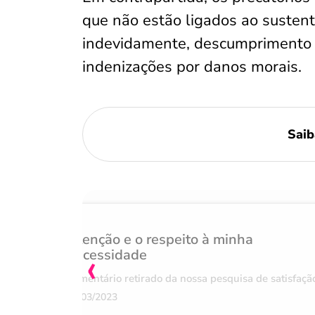
que não estão ligados ao sustent
indevidamente, descumprimento d
indenizações por danos morais.
Saib
Atenção e o respeito à minha
‹
necessidade
Comentário retirado da nossa pesquisa de satisfaçã
07/03/2023