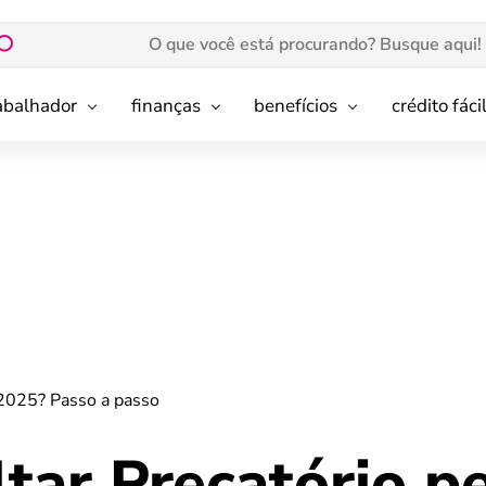
rabalhador
finanças
benefícios
crédito fáci
 2025? Passo a passo
tar Precatório p