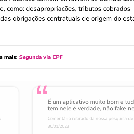
o, como: desapropriações, tributos cobrados
as obrigações contratuais de origem do est
a mais:
Segunda via CPF
É um aplicativo muito bom e tu
tem nele é verdade, não fake n
o
Comentário retirado da nossa pesquisa de 
30/01/2023