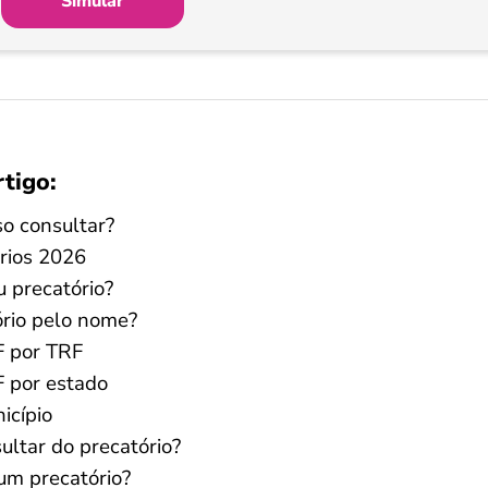
Simular
rtigo:
so consultar?
rios 2026
 precatório?
ório pelo nome?
F por TRF
F por estado
icípio
ultar do precatório?
um precatório?