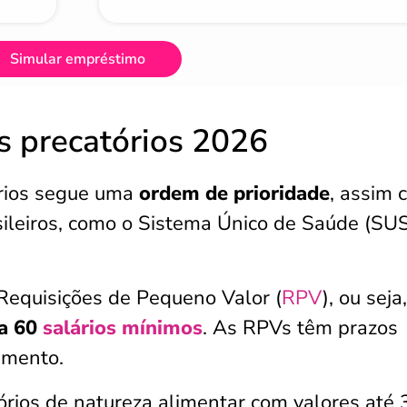
Simular empréstimo
s precatórios 2026
rios segue uma
ordem de prioridade
, assim
ileiros, como o Sistema Único de Saúde (SUS
Requisições de Pequeno Valor (
RPV
), ou seja
 a 60
salários mínimos
. As RPVs têm prazos
amento.
rios de natureza alimentar com valores até 