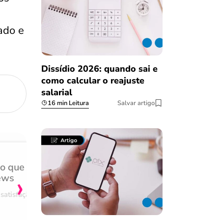
ado e
Dissídio 2026: quando sai e
como calcular o reajuste
salarial
16 min Leitura
Salvar artigo
do que
Achei muito rápido, sem 
›
ews
burocracia
satisfação
Comentário retirado da nossa pes
08/03/2023