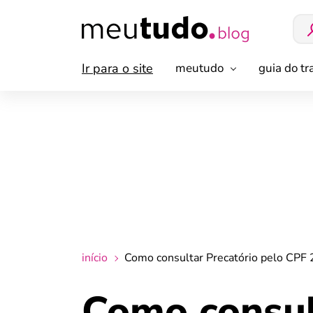
Ir para o site
meutudo
guia do t
início
Como consultar Precatório pelo CPF
Como consul