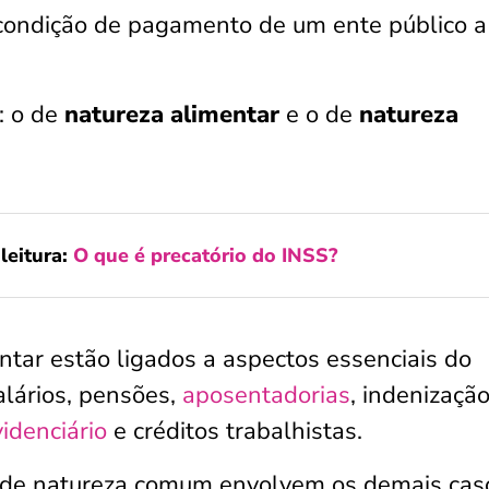
a condição de pagamento de um ente público 
: o de
natureza alimentar
e o de
natureza
leitura:
O que é precatório do INSS?
ntar estão ligados a aspectos essenciais do
alários, pensões,
aposentadorias
, indenizaçã
videnciário
e créditos trabalhistas.
s de natureza comum envolvem os demais cas