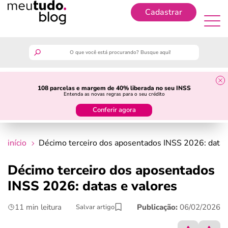
Cadastrar
Cadastrar
meutudo
108 parcelas e margem de 40% liberada no seu INSS
Entenda as novas regras para o seu crédito
guia do trabalhador
Conferir agora
finanças
início
Décimo terceiro dos aposentados INSS 2026: datas
benefícios
Décimo terceiro dos aposentados
INSS 2026: datas e valores
crédito fácil
11 min leitura
Publicação:
06/02/2026
Salvar artigo
últimas notícias