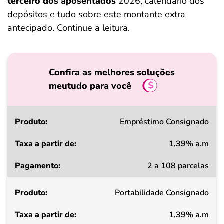
terceiro dos aposentados
2026, calendário dos
depósitos e tudo sobre este montante extra
antecipado. Continue a leitura.
Confira as melhores soluções
meutudo para você
Produto
Empréstimo Consignado
1,39% a.m
Taxa
2 a 108 parcelas
a
partir
Portabilidade Consignado
de
1,39% a.m