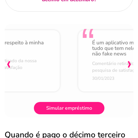
o respeito à minha
É um aplicativo mu
de
tudo que tem nele 
não fake news
‹
›
retirado da nossa
Comentário retirado 
 satisfação
pesquisa de satisfaçã
30/01/2023
Simular empréstimo
Quando é pago o décimo terceiro