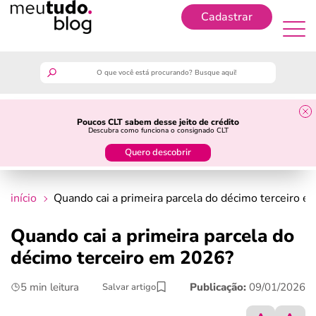
Cadastrar
Cadastrar
meutudo
Poucos CLT sabem desse jeito de crédito
Descubra como funciona o consignado CLT
guia do trabalhador
Quero descobrir
finanças
início
Quando cai a primeira parcela do décimo terceiro 
benefícios
Quando cai a primeira parcela do
décimo terceiro em 2026?
crédito fácil
5 min leitura
Publicação:
09/01/2026
Salvar artigo
últimas notícias