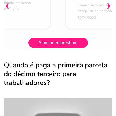
‹
›
retirado da nossa
Comentário retirado 
 satisfação
pesquisa de satisfaçã
30/01/2023
Simular empréstimo
Quando é paga a primeira parcela
do décimo terceiro para
trabalhadores?