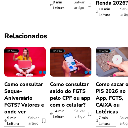
Renda 2026
9 min
Salvar
artigo
Leitura
10 min
Salv
arti
Leitura
Relacionados
Como consultar
Como consultar
Como sacar 
Saque-
saldo do FGTS
PIS 2026 no
Aniversário
pelo CPF ou app
App, FGTS,
FGTS? Valores e
com o celular?
CAIXA ou
onde ver
Lotéricas
14 min
Salvar
artigo
Leitura
9 min
7 min
Salvar
Salv
artigo
arti
Leitura
Leitura