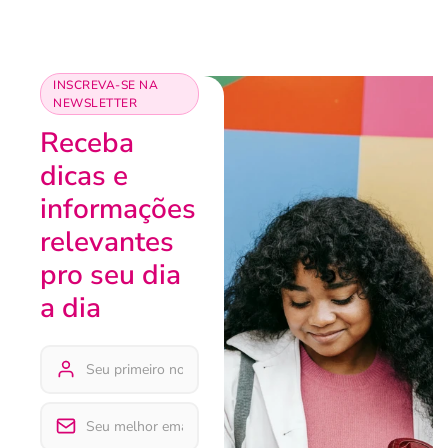
INSCREVA-SE NA
NEWSLETTER
Receba
dicas e
informações
relevantes
pro seu dia
a dia