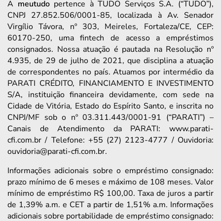
A
meutudo
pertence à TUDO Serviços S.A. (“TUDO”),
CNPJ 27.852.506/0001-85, localizada à Av. Senador
Virgílio Távora, nº 303, Meireles, Fortaleza/CE, CEP:
60170-250, uma fintech de acesso a empréstimos
consignados. Nossa atuação é pautada na Resolução nº
4.935, de 29 de julho de 2021, que disciplina a atuação
de correspondentes no país. Atuamos por intermédio da
PARATI CRÉDITO, FINANCIAMENTO E INVESTIMENTO
S/A, instituição financeira devidamente, com sede na
Cidade de Vitória, Estado do Espírito Santo, e inscrita no
CNPJ/MF sob o nº 03.311.443/0001-91 (“PARATI”) –
Canais de Atendimento da PARATI: www.parati-
cfi.com.br / Telefone: +55 (27) 2123-4777 / Ouvidoria:
ouvidoria@parati-cfi.com.br.
Informações adicionais sobre o empréstimo consignado:
prazo mínimo de 6 meses e máximo de 108 meses. Valor
mínimo de empréstimo R$ 100,00. Taxa de juros a partir
de 1,39% a.m. e CET a partir de 1,51% a.m. Informações
adicionais sobre portabilidade de empréstimo consignado: