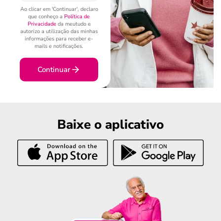
Ao clicar em 'Continuar', declaro
que conheço a
Política de
Privacidade
da meutudo e
autorizo a utilização das minhas
informações para receber e-
mails e notificações.
Continuar
Baixe o aplicativo