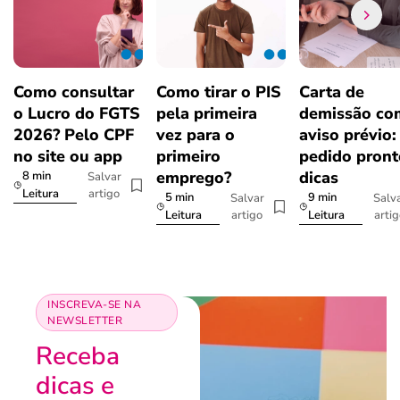
Como consultar
Como tirar o PIS
Carta de
o Lucro do FGTS
pela primeira
demissão co
2026? Pelo CPF
vez para o
aviso prévio:
no site ou app
primeiro
pedido pront
emprego?
dicas
8 min
Salvar
artigo
Leitura
5 min
9 min
Salvar
Salv
artigo
arti
Leitura
Leitura
INSCREVA-SE NA
NEWSLETTER
Receba
dicas e