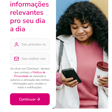
informações
relevantes
pro seu dia
a dia
Ao clicar em 'Continuar', declaro
que conheço a
Política de
Privacidade
da meutudo e
autorizo a utilização das minhas
informações para receber e-
mails e notificações.
Continuar