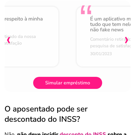
o respeito à minha
É um aplicativo mu
de
tudo que tem nele 
não fake news
‹
›
retirado da nossa
Comentário retirado 
 satisfação
pesquisa de satisfaçã
30/01/2023
Simular empréstimo
O aposentado pode ser
descontado do INSS?
Não,
não deve incidir
desconto do INSS
sobre a