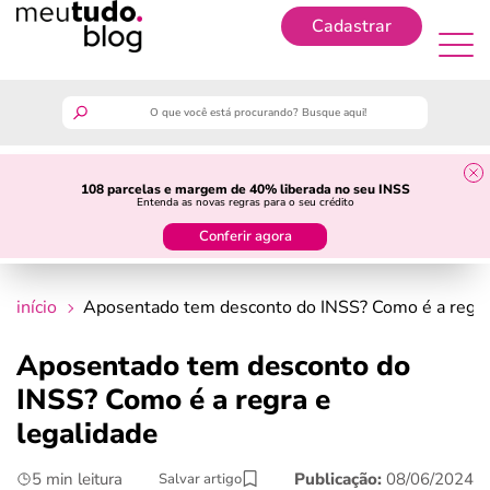
Cadastrar
Cadastrar
meutudo
108 parcelas e margem de 40% liberada no seu INSS
Entenda as novas regras para o seu crédito
guia do trabalhador
Conferir agora
finanças
início
Aposentado tem desconto do INSS? Como é a regra 
benefícios
Aposentado tem desconto do
INSS? Como é a regra e
crédito fácil
legalidade
últimas notícias
5 min leitura
Publicação:
08/06/2024
Salvar artigo