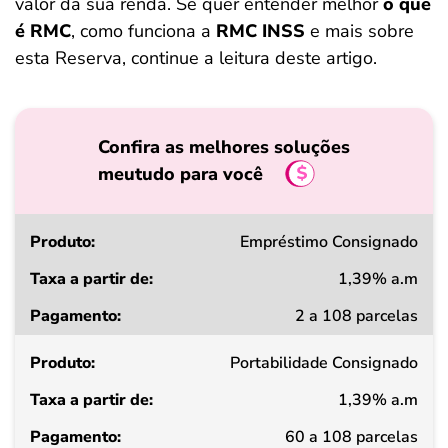
valor da sua renda. Se quer entender melhor
o que
é RMC
, como funciona a
RMC INSS
e mais sobre
esta Reserva, continue a leitura deste artigo.
Confira as melhores soluções
meutudo para você
Produto
Empréstimo Consignado
1,39% a.m
Taxa
2 a 108 parcelas
a
partir
de
Portabilidade Consignado
1,39% a.m
Pagamento
60 a 108 parcelas