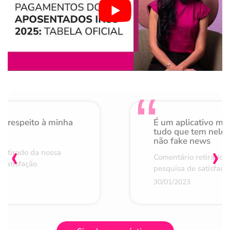
o respeito à minha
É um aplicativo mu
de
tudo que tem nele 
não fake news
‹
›
retirado da nossa
Comentário retirado 
 satisfação
pesquisa de satisfaçã
30/01/2023