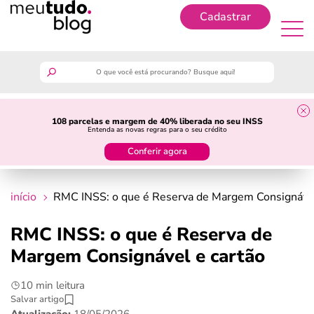
Cadastrar
Cadastrar
meutudo
108 parcelas e margem de 40% liberada no seu INSS
Entenda as novas regras para o seu crédito
guia do trabalhador
Conferir agora
finanças
início
RMC INSS: o que é Reserva de Margem Consignável
benefícios
RMC INSS: o que é Reserva de
Margem Consignável e cartão
crédito fácil
10 min leitura
últimas notícias
Salvar artigo