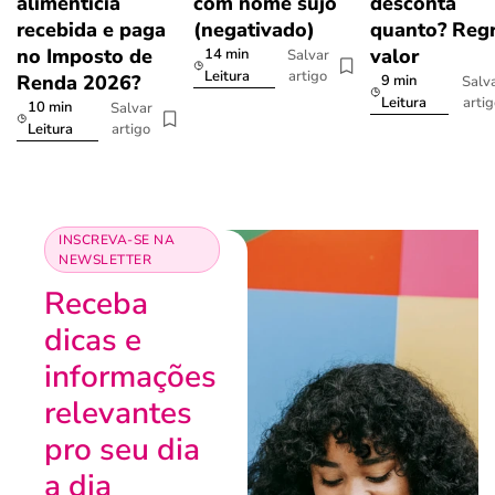
alimentícia
com nome sujo
desconta
recebida e paga
(negativado)
quanto? Regr
no Imposto de
valor
14 min
Salvar
artigo
Leitura
Renda 2026?
9 min
Salv
arti
Leitura
10 min
Salvar
artigo
Leitura
INSCREVA-SE NA
NEWSLETTER
Receba
dicas e
informações
relevantes
pro seu dia
a dia