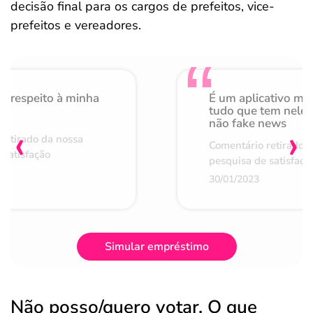
decisão final para os cargos de prefeitos, vice-
prefeitos e vereadores.
o respeito à minha
É um aplicativo mu
de
tudo que tem nele 
não fake news
‹
›
retirado da nossa
Comentário retirado 
 satisfação
pesquisa de satisfaçã
30/01/2023
Simular empréstimo
Não posso/quero votar. O que