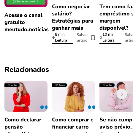
Como negociar
Tem como fa
salário?
empréstimo 
Acesse o canal
Estratégias para
margem
gratuito
ganhar mais
disponível?
meutudo.notícias
8 min
10 min
Salvar
Salv
artigo
arti
Leitura
Leitura
Relacionados
Como declarar
Como comprar e
Se não cumpr
pensão
financiar carro
aviso prévio,