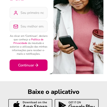
Ao clicar em 'Continuar', declaro
que conheço a
Política de
Privacidade
da meutudo e
autorizo a utilização das minhas
informações para receber e-
mails e notificações.
Continuar
Baixe o aplicativo