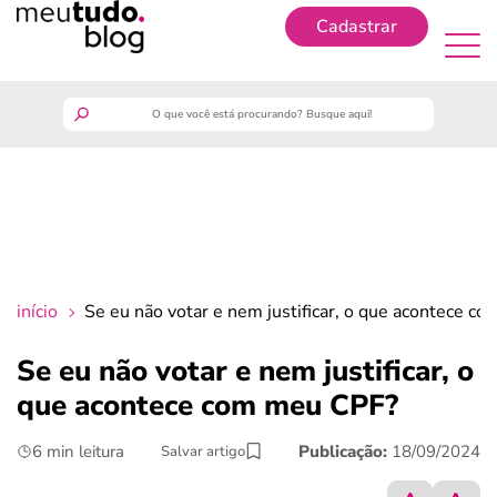
Cadastrar
Cadastrar
meutudo
guia do trabalhador
finanças
início
Se eu não votar e nem justificar, o que acontece c
benefícios
Se eu não votar e nem justificar, o
que acontece com meu CPF?
crédito fácil
6 min leitura
Publicação:
18/09/2024
Salvar artigo
últimas notícias