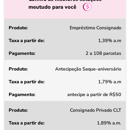
meutudo para você
Produto
Empréstimo Consignado
1,39% a.m
Taxa
2 a 108 parcelas
a
partir
Antecipação Saque-aniversário
de
1,79% a.m
Pagamento
antecipe a partir de R$50
Consignado Privado CLT
1,89% a.m.