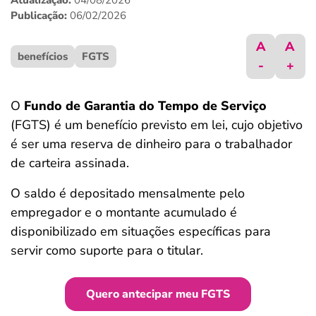
Atualização:
04/08/2026
ferramentas
Publicação:
06/02/2026
A
A
benefícios
FGTS
-
+
O
Fundo de Garantia do Tempo de Serviço
(FGTS) é um benefício previsto em lei, cujo objetivo
é ser uma reserva de dinheiro para o trabalhador
de carteira assinada.
O saldo é depositado mensalmente pelo
empregador e o montante acumulado é
disponibilizado em situações específicas para
servir como suporte para o titular.
Quero antecipar meu FGTS