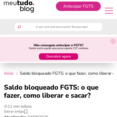
Antecipar FGTS
Antecipar FGTS
meutudo
Não conseguiu antecipar o FGTS?
Existe outra opção que pouca gente CLT conhece
guia do trabalhador
Descobrir agora
finanças
início
Saldo bloqueado FGTS: o que fazer, como liberar e 
benefícios
Saldo bloqueado FGTS: o que
fazer, como liberar e sacar?
crédito fácil
11 min leitura
últimas notícias
Salvar artigo