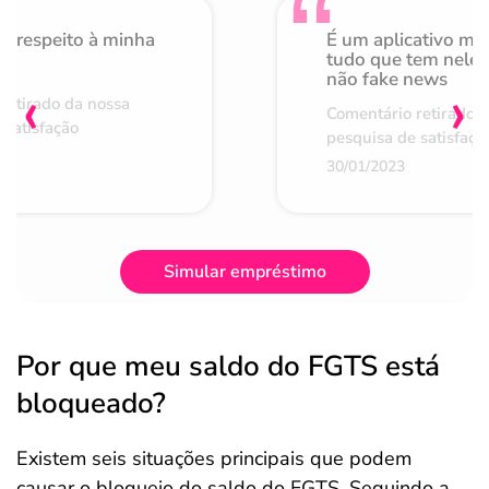
o respeito à minha
É um aplicativo mu
de
tudo que tem nele 
não fake news
‹
›
retirado da nossa
Comentário retirado 
 satisfação
pesquisa de satisfaçã
30/01/2023
Simular empréstimo
Por que meu saldo do FGTS está
bloqueado?
Existem seis situações principais que podem
causar o bloqueio do saldo do FGTS. Seguindo a