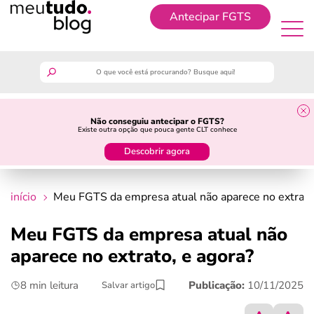
Antecipar FGTS
Antecipar FGTS
meutudo
Não conseguiu antecipar o FGTS?
Existe outra opção que pouca gente CLT conhece
guia do trabalhador
Descobrir agora
finanças
início
Meu FGTS da empresa atual não aparece no extrato
benefícios
Meu FGTS da empresa atual não
aparece no extrato, e agora?
crédito fácil
8 min leitura
Publicação:
10/11/2025
Salvar artigo
últimas notícias