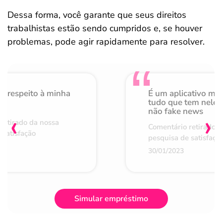
Dessa forma, você garante que seus direitos
trabalhistas estão sendo cumpridos e, se houver
problemas, pode agir rapidamente para resolver.
o respeito à minha
É um aplicativo mu
de
tudo que tem nele 
não fake news
‹
›
retirado da nossa
Comentário retirado 
 satisfação
pesquisa de satisfaçã
30/01/2023
Simular empréstimo