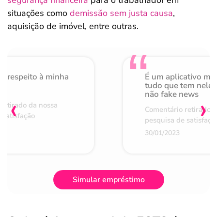
segurança financeira
para o trabalhador em
situações como
demissão sem justa causa
,
aquisição de imóvel, entre outras.
o respeito à minha
É um aplicativo mu
de
tudo que tem nele 
não fake news
‹
›
retirado da nossa
Comentário retirado 
 satisfação
pesquisa de satisfaçã
30/01/2023
Simular empréstimo