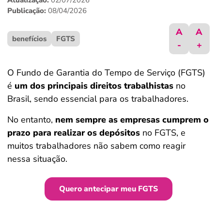
Atualização:
02/07/2026
ferramentas
Publicação:
08/04/2026
A
A
benefícios
FGTS
-
+
O Fundo de Garantia do Tempo de Serviço (FGTS)
é
um dos principais direitos trabalhistas
no
Brasil, sendo essencial para os trabalhadores.
No entanto,
nem sempre as empresas cumprem o
prazo para realizar os depósitos
no FGTS, e
muitos trabalhadores não sabem como reagir
nessa situação.
Quero antecipar meu FGTS