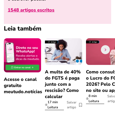
1548 artigos escritos
Leia também
A multa de 40%
Como consul
do FGTS é paga
o Lucro do 
Acesse o canal
junto com a
2026? Pelo 
gratuito
rescisão? Como
no site ou a
meutudo.notícias
calcular
8 min
Salv
arti
Leitura
17 min
Salvar
artigo
Leitura