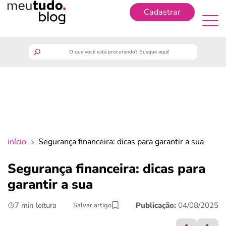
Cadastrar
Cadastrar
meutudo
guia do trabalhador
finanças
início
Segurança financeira: dicas para garantir a sua
benefícios
Segurança financeira: dicas para
garantir a sua
crédito fácil
7 min leitura
Publicação:
04/08/2025
Salvar artigo
últimas notícias