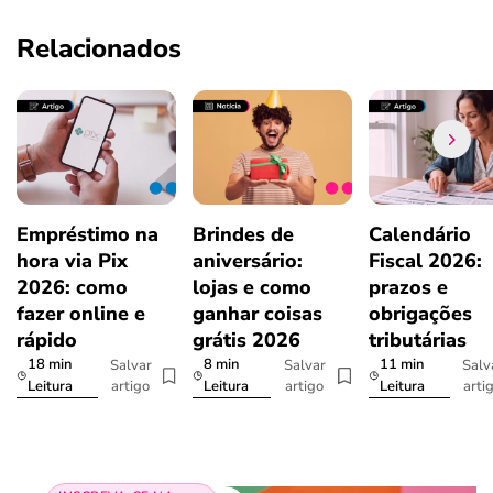
Relacionados
Empréstimo na
Brindes de
Calendário
hora via Pix
aniversário:
Fiscal 2026:
2026: como
lojas e como
prazos e
fazer online e
ganhar coisas
obrigações
rápido
grátis 2026
tributárias
18 min
8 min
11 min
Salvar
Salvar
Salv
artigo
artigo
arti
Leitura
Leitura
Leitura