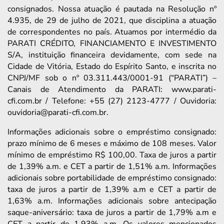
consignados. Nossa atuação é pautada na Resolução nº
4.935, de 29 de julho de 2021, que disciplina a atuação
de correspondentes no país. Atuamos por intermédio da
PARATI CRÉDITO, FINANCIAMENTO E INVESTIMENTO
S/A, instituição financeira devidamente, com sede na
Cidade de Vitória, Estado do Espírito Santo, e inscrita no
CNPJ/MF sob o nº 03.311.443/0001-91 (“PARATI”) –
Canais de Atendimento da PARATI: www.parati-
cfi.com.br / Telefone: +55 (27) 2123-4777 / Ouvidoria:
ouvidoria@parati-cfi.com.br.
Informações adicionais sobre o empréstimo consignado:
prazo mínimo de 6 meses e máximo de 108 meses. Valor
mínimo de empréstimo R$ 100,00. Taxa de juros a partir
de 1,39% a.m. e CET a partir de 1,51% a.m. Informações
adicionais sobre portabilidade de empréstimo consignado:
taxa de juros a partir de 1,39% a.m e CET a partir de
1,63% a.m. Informações adicionais sobre antecipação
saque-aniversário: taxa de juros a partir de 1,79% a.m e