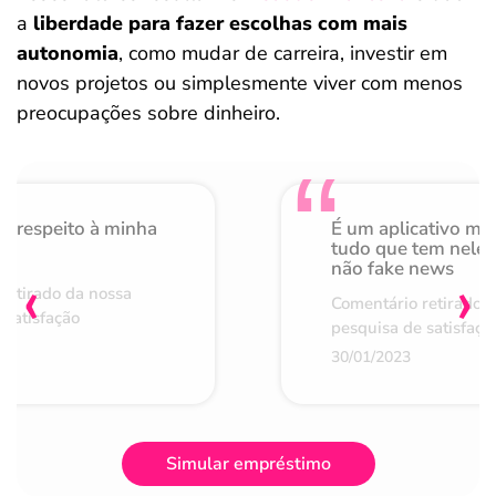
a
liberdade para fazer escolhas com mais
autonomia
, como mudar de carreira, investir em
novos projetos ou simplesmente viver com menos
preocupações sobre dinheiro.
o respeito à minha
É um aplicativo mu
de
tudo que tem nele 
não fake news
‹
›
retirado da nossa
Comentário retirado 
 satisfação
pesquisa de satisfaçã
30/01/2023
Simular empréstimo