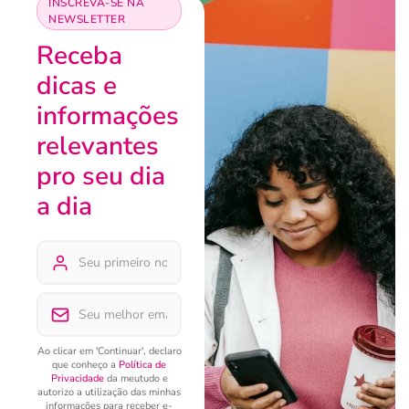
INSCREVA-SE NA
NEWSLETTER
Receba
dicas e
informações
relevantes
pro seu dia
a dia
Ao clicar em 'Continuar', declaro
que conheço a
Política de
Privacidade
da meutudo e
autorizo a utilização das minhas
informações para receber e-