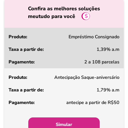
Confira as melhores soluções
meutudo para você
Produto
Empréstimo Consignado
1,39% a.m
Taxa
2 a 108 parcelas
a
partir
Antecipação Saque-aniversário
de
1,79% a.m
Pagamento
antecipe a partir de R$50
Simular