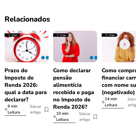
Relacionados
Prazo do
Como declarar
Como compra
Imposto de
pensão
financiar car
Renda 2026:
alimentícia
com nome su
qual a data para
recebida e paga
(negativado)
declarar?
no Imposto de
14 min
Salv
arti
Leitura
Renda 2026?
9 min
Salvar
artigo
Leitura
10 min
Salvar
artigo
Leitura