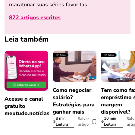
maratonar suas séries favoritas.
872 artigos escritos
Leia também
Como negociar
Tem como fa
salário?
empréstimo 
Acesse o canal
Estratégias para
margem
gratuito
ganhar mais
disponível?
meutudo.notícias
8 min
10 min
Salvar
Salv
artigo
arti
Leitura
Leitura