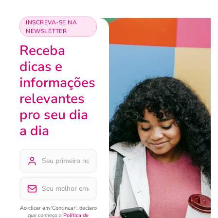
INSCREVA-SE NA
NEWSLETTER
Receba
dicas e
informações
relevantes
pro seu dia
a dia
Ao clicar em 'Continuar', declaro
que conheço a
Política de