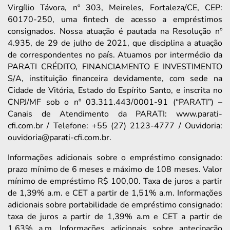
Virgílio Távora, nº 303, Meireles, Fortaleza/CE, CEP:
60170-250, uma fintech de acesso a empréstimos
consignados. Nossa atuação é pautada na Resolução nº
4.935, de 29 de julho de 2021, que disciplina a atuação
de correspondentes no país. Atuamos por intermédio da
PARATI CRÉDITO, FINANCIAMENTO E INVESTIMENTO
S/A, instituição financeira devidamente, com sede na
Cidade de Vitória, Estado do Espírito Santo, e inscrita no
CNPJ/MF sob o nº 03.311.443/0001-91 (“PARATI”) –
Canais de Atendimento da PARATI: www.parati-
cfi.com.br / Telefone: +55 (27) 2123-4777 / Ouvidoria:
ouvidoria@parati-cfi.com.br.
Informações adicionais sobre o empréstimo consignado:
prazo mínimo de 6 meses e máximo de 108 meses. Valor
mínimo de empréstimo R$ 100,00. Taxa de juros a partir
de 1,39% a.m. e CET a partir de 1,51% a.m. Informações
adicionais sobre portabilidade de empréstimo consignado:
taxa de juros a partir de 1,39% a.m e CET a partir de
1,63% a.m. Informações adicionais sobre antecipação