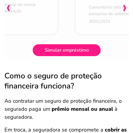
‹
›
retirado da nossa
Comentário retirado 
 satisfação
pesquisa de satisfaçã
30/01/2023
Simular empréstimo
Como o seguro de proteção
financeira funciona?
Ao contratar um seguro de proteção financeira, o
segurado paga um
prêmio mensal ou anual
à
seguradora.
Em troca, a seguradora se compromete a
cobrir as