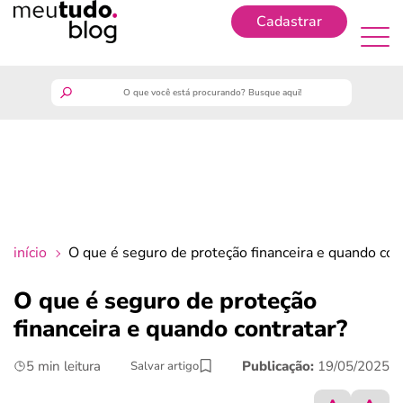
Cadastrar
Cadastrar
meutudo
guia do trabalhador
finanças
início
O que é seguro de proteção financeira e quando con
benefícios
O que é seguro de proteção
financeira e quando contratar?
crédito fácil
5 min leitura
Publicação:
19/05/2025
Salvar artigo
últimas notícias