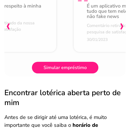
o respeito à minha
É um aplicativo mu
de
tudo que tem nele 
não fake news
‹
›
retirado da nossa
Comentário retirado 
 satisfação
pesquisa de satisfaçã
30/01/2023
Simular empréstimo
Encontrar lotérica aberta perto de
mim
Antes de se dirigir até uma lotérica, é muito
importante que você saiba o
horário de