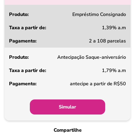
Produto
Empréstimo Consignado
1,39% a.m
Taxa
2 a 108 parcelas
a
partir
Antecipação Saque-aniversário
de
1,79% a.m
Pagamento
antecipe a partir de R$50
Simular
Compartilhe