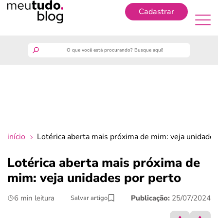
Cadastrar
Cadastrar
meutudo
guia do trabalhador
finanças
início
Lotérica aberta mais próxima de mim: veja unidades
benefícios
Lotérica aberta mais próxima de
mim: veja unidades por perto
crédito fácil
6 min leitura
Publicação:
25/07/2024
Salvar artigo
últimas notícias