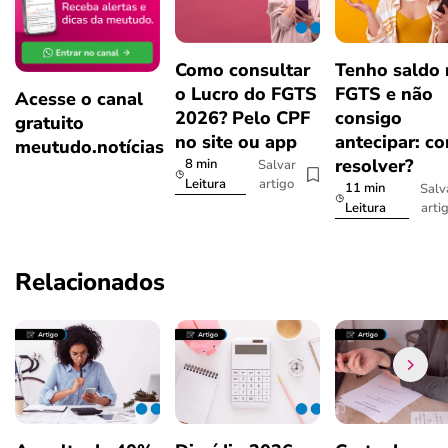
Como consultar
Tenho saldo
o Lucro do FGTS
FGTS e não
Acesse o canal
2026? Pelo CPF
consigo
gratuito
no site ou app
antecipar: c
meutudo.notícias
resolver?
8 min
Salvar
artigo
Leitura
11 min
Salv
arti
Leitura
Relacionados