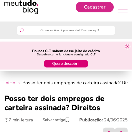
Cadastrar
Cadastrar
meutudo
Poucos CLT sabem desse jeito de crédito
Descubra como funciona o consignado CLT
guia do trabalhador
Quero descobrir
finanças
início
Posso ter dois empregos de carteira assinada? Dire
benefícios
Posso ter dois empregos de
carteira assinada? Direitos
crédito fácil
7 min leitura
Publicação:
24/06/2025
Salvar artigo
últimas notícias