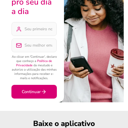
pro seu dia
a dia
Ao clicar em 'Continuar', declaro
que conheço a
Política de
Privacidade
da meutudo e
autorizo a utilização das minhas
informações para receber e-
mails e notificações.
Continuar
Baixe o aplicativo