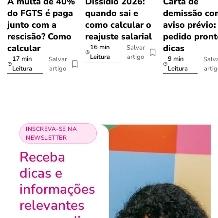
A multa de 40%
Dissídio 2026:
Carta de
do FGTS é paga
quando sai e
demissão co
junto com a
como calcular o
aviso prévio:
rescisão? Como
reajuste salarial
pedido pront
calcular
dicas
16 min
Salvar
artigo
Leitura
17 min
9 min
Salvar
Salv
artigo
arti
Leitura
Leitura
INSCREVA-SE NA
NEWSLETTER
Receba
dicas e
informações
relevantes