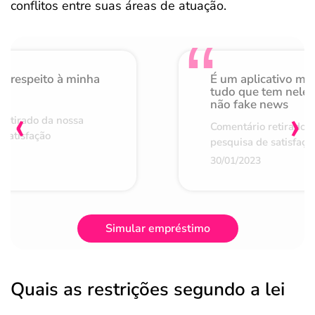
conflitos entre suas áreas de atuação.
o respeito à minha
É um aplicativo mu
de
tudo que tem nele 
não fake news
‹
›
retirado da nossa
Comentário retirado 
 satisfação
pesquisa de satisfaçã
30/01/2023
Simular empréstimo
Quais as restrições segundo a lei