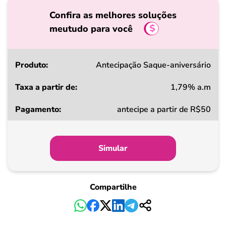
Confira as melhores soluções
meutudo para você
Produto
Antecipação Saque-aniversário
1,79% a.m
Taxa
antecipe a partir de R$50
a
partir
de
Simular
Pagamento
Compartilhe