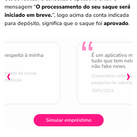
mensagem “
O processamento do seu saque será
iniciado em breve.
“, logo acima da conta indicada
para depósito, significa que o saque foi
aprovado
.
o respeito à minha
É um aplicativo mu
de
tudo que tem nele 
não fake news
‹
›
retirado da nossa
Comentário retirado 
 satisfação
pesquisa de satisfaçã
30/01/2023
Simular empréstimo