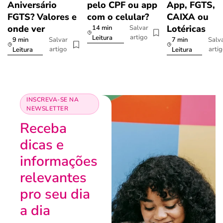
Aniversário
pelo CPF ou app
App, FGTS,
FGTS? Valores e
com o celular?
CAIXA ou
onde ver
Lotéricas
14 min
Salvar
artigo
Leitura
9 min
7 min
Salvar
Salv
artigo
arti
Leitura
Leitura
INSCREVA-SE NA
NEWSLETTER
Receba
dicas e
informações
relevantes
pro seu dia
a dia