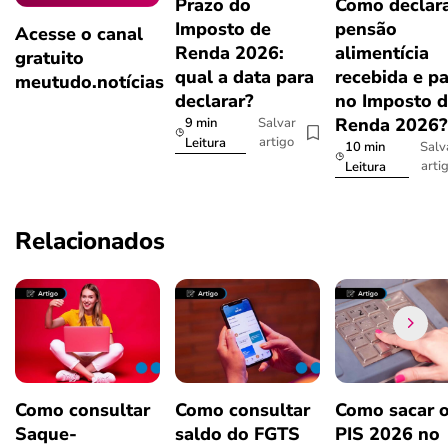
Prazo do
Como declar
Imposto de
pensão
Acesse o canal
Renda 2026:
alimentícia
gratuito
qual a data para
recebida e p
meutudo.notícias
declarar?
no Imposto 
Renda 2026
9 min
Salvar
artigo
Leitura
10 min
Salv
arti
Leitura
Relacionados
Como consultar
Como consultar
Como sacar 
Saque-
saldo do FGTS
PIS 2026 no