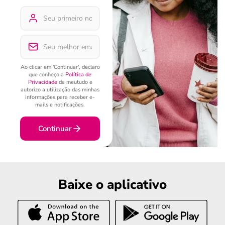
Ao clicar em 'Continuar', declaro
que conheço a
Política de
Privacidade
da meutudo e
autorizo a utilização das minhas
informações para receber e-
mails e notificações.
Continuar
Baixe o aplicativo