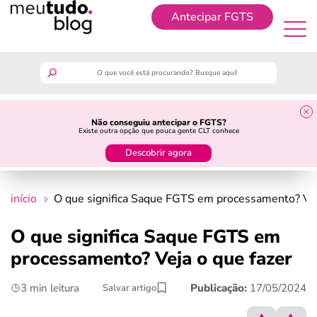
Antecipar FGTS
Antecipar FGTS
meutudo
Não conseguiu antecipar o FGTS?
Existe outra opção que pouca gente CLT conhece
guia do trabalhador
Descobrir agora
finanças
início
O que significa Saque FGTS em processamento? Vej
benefícios
O que significa Saque FGTS em
processamento? Veja o que fazer
crédito fácil
3 min leitura
Publicação:
17/05/2024
Salvar artigo
últimas notícias