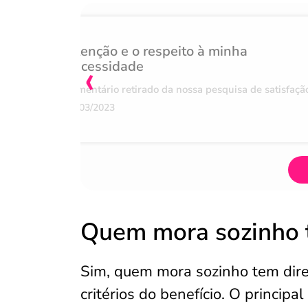
Atenção e o respeito à minha
‹
necessidade
Comentário retirado da nossa pesquisa de satisfaçã
07/03/2023
Quem mora sozinho t
Sim, quem mora sozinho tem dire
critérios do benefício. O principal