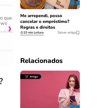
Me arrependi, posso
do que
Achei muito rápido, sem 
›
cancelar o empréstimo?
ews
burocracia
Regras e direitos
satisfação
Comentário retirado da nossa pes
10 min Leitura
Salvar artigo
08/03/2023
Relacionados
?