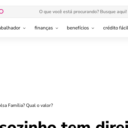
rabalhador
finanças
benefícios
crédito fáci
sa Família? Qual o valor?
ozinho tem direi