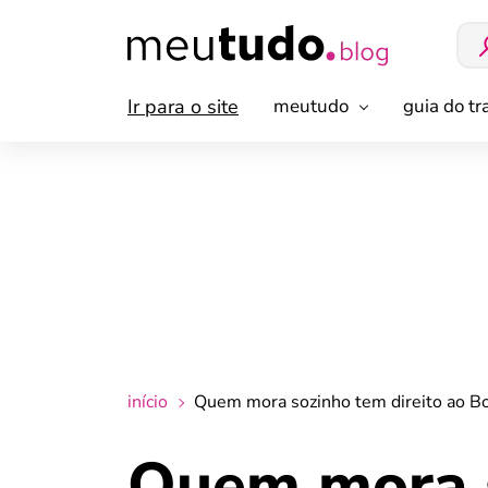
Ir para o site
meutudo
guia do t
início
Quem mora sozinho tem direito ao Bol
Quem mora s