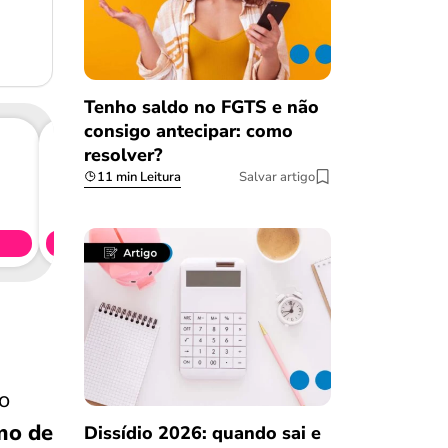
Tenho saldo no FGTS e não
consigo antecipar: como
resolver?
11 min Leitura
Salvar artigo
Consig
CL
Simule 
o
mo de
Dissídio 2026: quando sai e
Salvar Ferramenta