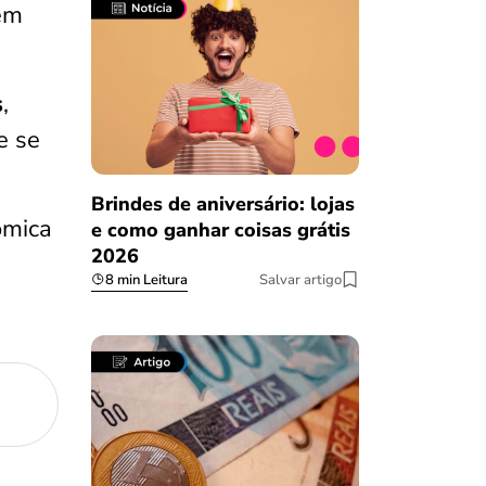
 em
s
,
e se
Brindes de aniversário: lojas
mica
e como ganhar coisas grátis
2026
8 min Leitura
Salvar artigo