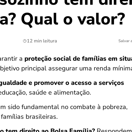
a? Qual o valor?
12 min leitura
Salvar 
arantir a
proteção social de famílias em sit
jetivo principal assegurar uma renda mínim
igualdade e promover o acesso
a serviços
educação, saúde e alimentação.
em sido fundamental no combate à pobreza,
amílias brasileiras.
 tem direito ao Bolsa Família?
Respondem