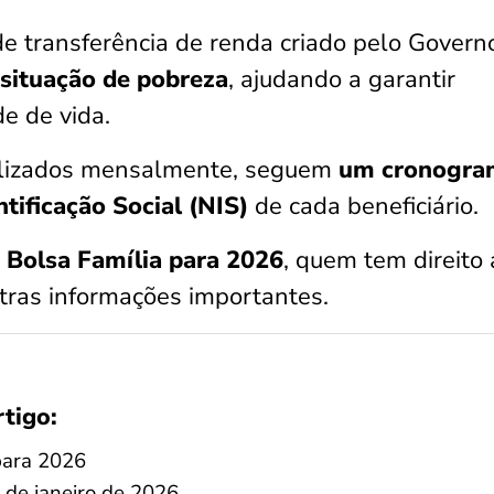
e transferência de renda criado pelo Govern
 situação de pobreza
, ajudando a garantir
de de vida.
alizados mensalmente, seguem
um cronogra
tificação Social (NIS)
de cada beneficiário.
o Bolsa Família para 2026
, quem tem direito 
utras informações importantes.
rtigo:
para 2026
 de janeiro de 2026