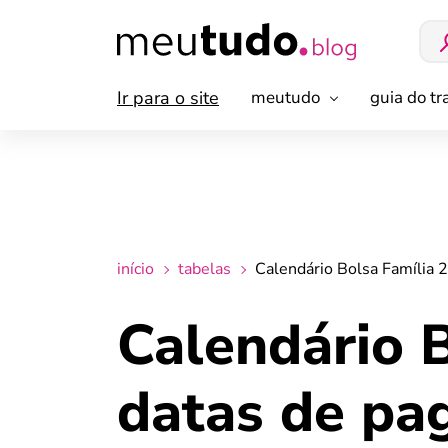
Ir para o site
meutudo
guia do t
início
tabelas
Calendário Bolsa Família 
Calendário 
datas de pa