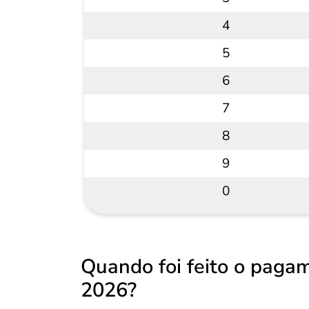
4
5
6
7
8
9
0
Quando foi feito o pagam
2026?