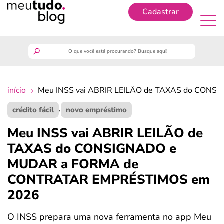
Cadastrar
Cadastrar
meutudo
início
Meu INSS vai ABRIR LEILÃO de TAXAS do CO
guia do trabalhador
,
crédito fácil
novo empréstimo
finanças
Meu INSS vai ABRIR LEILÃO de
TAXAS do CONSIGNADO e
benefícios
MUDAR a FORMA de
CONTRATAR EMPRÉSTIMOS em
crédito fácil
2026
últimas notícias
O INSS prepara uma nova ferramenta no app Meu