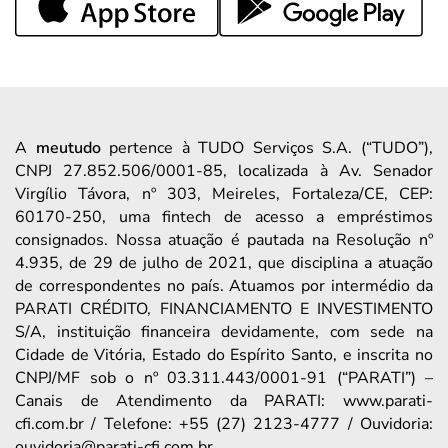
A
meutudo
pertence à TUDO Serviços S.A. (“TUDO”),
CNPJ 27.852.506/0001-85, localizada à Av. Senador
Virgílio Távora, nº 303, Meireles, Fortaleza/CE, CEP:
60170-250, uma fintech de acesso a empréstimos
consignados. Nossa atuação é pautada na Resolução nº
4.935, de 29 de julho de 2021, que disciplina a atuação
de correspondentes no país. Atuamos por intermédio da
PARATI CRÉDITO, FINANCIAMENTO E INVESTIMENTO
S/A, instituição financeira devidamente, com sede na
Cidade de Vitória, Estado do Espírito Santo, e inscrita no
CNPJ/MF sob o nº 03.311.443/0001-91 (“PARATI”) –
Canais de Atendimento da PARATI: www.parati-
cfi.com.br / Telefone: +55 (27) 2123-4777 / Ouvidoria:
ouvidoria@parati-cfi.com.br.