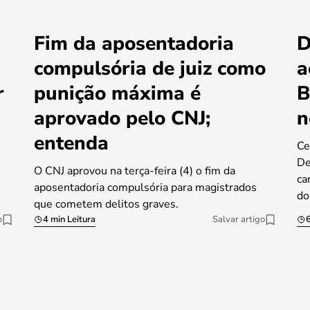
Fim da aposentadoria
D
compulsória de juiz como
a
r
punição máxima é
B
aprovado pelo CNJ;
n
entenda
Ce
De
O CNJ aprovou na terça-feira (4) o fim da
ca
aposentadoria compulsória para magistrados
do
que cometem delitos graves.
o
4 min Leitura
Salvar artigo
6