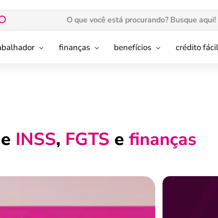
rabalhador
finanças
benefícios
crédito fáci
de
INSS
,
FGTS
e
finanças