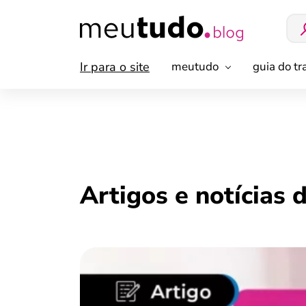
Ir para o site
meutudo
guia do t
Artigos e notícias 