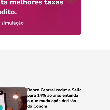
ta melhores taxas
que e
 com o celular?
édito.
preci
ticia Jordão
 simulação
Conheça
Banco Central reduz a Selic
para 14% ao ano; entenda
o que muda após decisão
do Copom