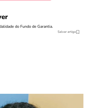
benefícios
ver
Se eu pe
dalidade do Fundo de Garantia.
O Fundo de Gara
Salvar artigo
13 min Leitura