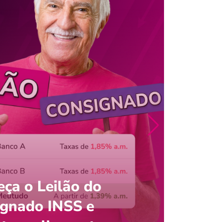
ça o Leilão do
ignado INSS e
Entre
onsultar saldo do FGTS pelo C