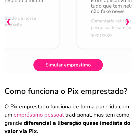
o respeito à minha
É um aplicativo mu
de
tudo que tem nele 
não fake news
‹
›
retirado da nossa
Comentário retirado 
 satisfação
pesquisa de satisfaçã
30/01/2023
Simular empréstimo
Como funciona o Pix emprestado?
O Pix emprestado funciona de forma parecida com
um
empréstimo pessoal
tradicional, mas tem como
grande
diferencial a liberação quase imediata do
valor via Pix
.