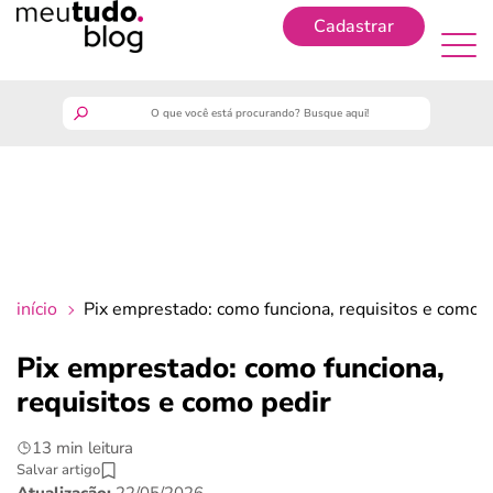
Cadastrar
Cadastrar
meutudo
guia do trabalhador
finanças
início
Pix emprestado: como funciona, requisitos e como p
benefícios
Pix emprestado: como funciona,
requisitos e como pedir
crédito fácil
13 min leitura
últimas notícias
Salvar artigo