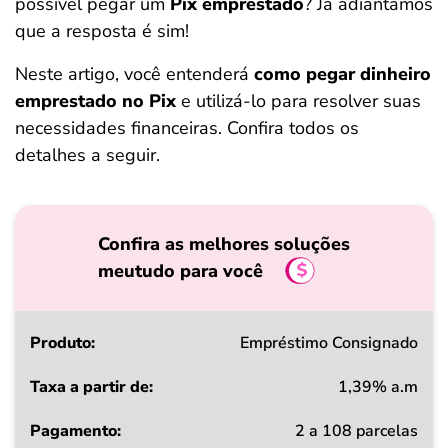
possível pegar um
Pix emprestado
? Já adiantamos
que a resposta é sim!
Neste artigo, você entenderá
como pegar dinheiro
emprestado no Pix​
e utilizá-lo para resolver suas
necessidades financeiras. Confira todos os
detalhes a seguir.
Confira as melhores soluções
meutudo para você
Produto
Empréstimo Consignado
1,39% a.m
Taxa
2 a 108 parcelas
a