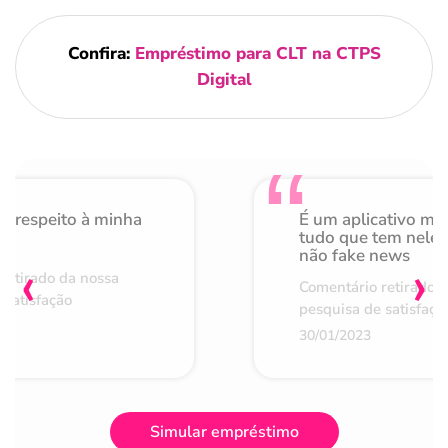
Confira:
Empréstimo para CLT na CTPS
Digital
o respeito à minha
É um aplicativo mu
de
tudo que tem nele 
não fake news
‹
›
retirado da nossa
Comentário retirado 
 satisfação
pesquisa de satisfaçã
30/01/2023
Simular empréstimo