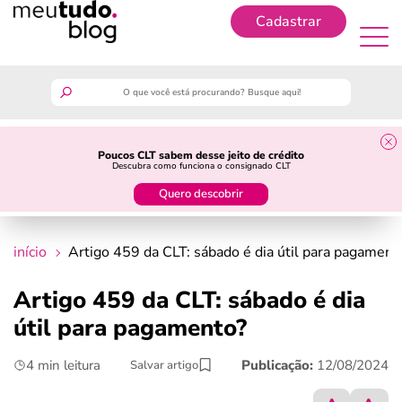
Cadastrar
Cadastrar
meutudo
Poucos CLT sabem desse jeito de crédito
Descubra como funciona o consignado CLT
guia do trabalhador
Quero descobrir
finanças
início
Artigo 459 da CLT: sábado é dia útil para pagament
benefícios
Artigo 459 da CLT: sábado é dia
útil para pagamento?
crédito fácil
4 min leitura
Publicação:
12/08/2024
Salvar artigo
últimas notícias