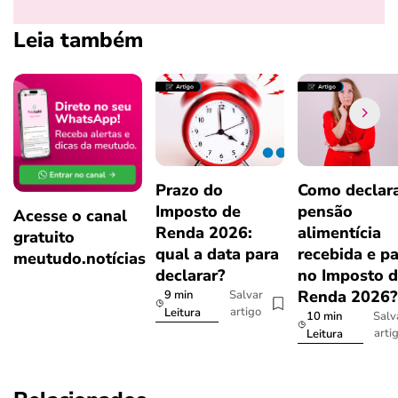
Leia também
Prazo do
Como declar
Imposto de
pensão
Acesse o canal
Renda 2026:
alimentícia
gratuito
qual a data para
recebida e p
meutudo.notícias
declarar?
no Imposto 
Renda 2026
9 min
Salvar
artigo
Leitura
10 min
Salv
arti
Leitura