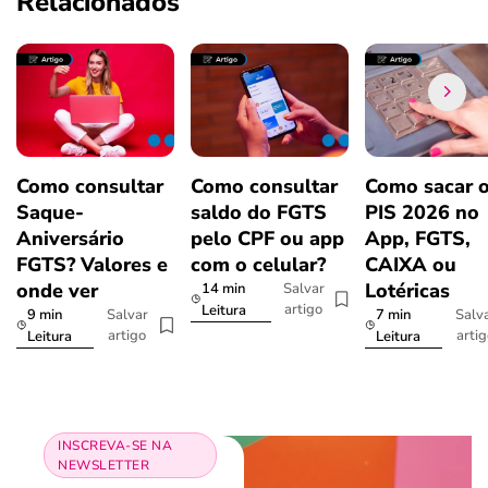
Relacionados
Como consultar
Como consultar
Como sacar 
Saque-
saldo do FGTS
PIS 2026 no
Aniversário
pelo CPF ou app
App, FGTS,
FGTS? Valores e
com o celular?
CAIXA ou
onde ver
Lotéricas
14 min
Salvar
artigo
Leitura
9 min
7 min
Salvar
Salv
artigo
arti
Leitura
Leitura
INSCREVA-SE NA
NEWSLETTER