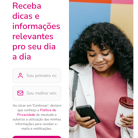
Receba
dicas e
informações
relevantes
pro seu dia
a dia
Ao clicar em 'Continuar', declaro
que conheço a
Política de
Privacidade
da meutudo e
autorizo a utilização das minhas
informações para receber e-
mails e notificações.