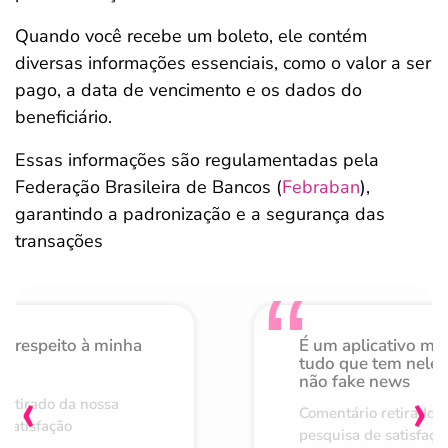
Quando você recebe um boleto, ele contém
diversas informações essenciais, como o valor a ser
pago, a data de vencimento e os dados do
beneficiário.
Essas informações são regulamentadas pela
Federação Brasileira de Bancos (
Febraban
),
garantindo a padronização e a segurança das
transações​
o respeito à minha
É um aplicativo mu
de
tudo que tem nele 
não fake news
‹
›
retirado da nossa
Comentário retirado 
 satisfação
pesquisa de satisfaçã