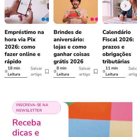
Empréstimo na
Brindes de
Calendário
hora via Pix
aniversário:
Fiscal 2026:
2026: como
lojas e como
prazos e
fazer online e
ganhar coisas
obrigações
rápido
grátis 2026
tributárias
18 min
8 min
11 min
Salvar
Salvar
Salv
artigo
artigo
arti
Leitura
Leitura
Leitura
INSCREVA-SE NA
NEWSLETTER
Receba
dicas e