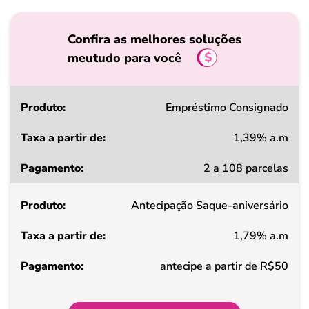
Confira as melhores soluções
meutudo para você
Produto
Empréstimo Consignado
1,39% a.m
Taxa
2 a 108 parcelas
a
partir
Antecipação Saque-aniversário
de
1,79% a.m
Pagamento
antecipe a partir de R$50