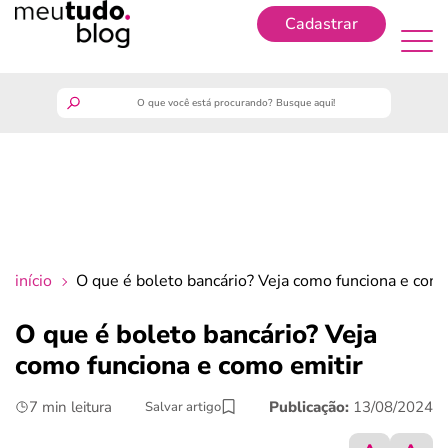
Cadastrar
Cadastrar
meutudo
guia do trabalhador
finanças
início
O que é boleto bancário? Veja como funciona e como
benefícios
O que é boleto bancário? Veja
como funciona e como emitir
crédito fácil
7 min leitura
Publicação:
13/08/2024
Salvar artigo
últimas notícias