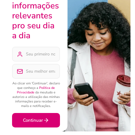
informações
relevantes
pro seu dia
a dia
Ao clicar em 'Continuar', declaro
que conheço a
Política de
Privacidade
da meutudo e
autorizo a utilização das minhas
informações para receber e-
mails e notificações.
Continuar