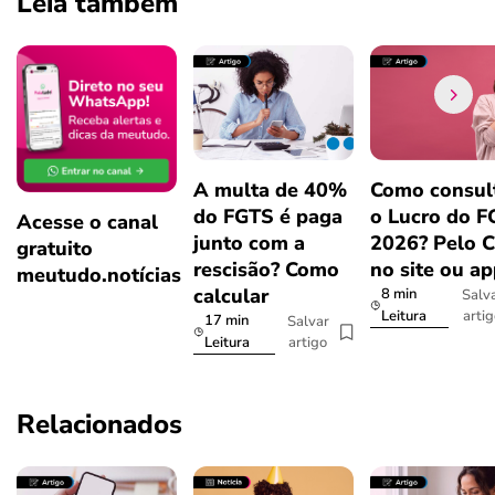
Leia também
A multa de 40%
Como consul
do FGTS é paga
o Lucro do 
Acesse o canal
junto com a
2026? Pelo 
gratuito
rescisão? Como
no site ou a
meutudo.notícias
calcular
8 min
Salv
arti
Leitura
17 min
Salvar
artigo
Leitura
Relacionados