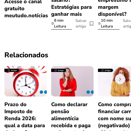
salário?
empréstimo 
Acesse o canal
Estratégias para
margem
gratuito
ganhar mais
disponível?
meutudo.notícias
8 min
10 min
Salvar
Salv
artigo
arti
Leitura
Leitura
Relacionados
Prazo do
Como declarar
Como compra
Imposto de
pensão
financiar car
Renda 2026:
alimentícia
com nome su
qual a data para
recebida e paga
(negativado)