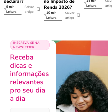
declarar?
no Imposto de
14 min
Salv
arti
Leitura
Renda 2026?
9 min
Salvar
artigo
Leitura
10 min
Salvar
artigo
Leitura
INSCREVA-SE NA
NEWSLETTER
Receba
dicas e
informações
relevantes
pro seu dia
a dia