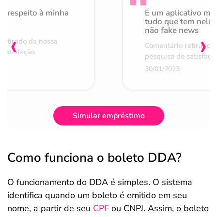
o respeito à minha
É um aplicativo mu
de
tudo que tem nele 
não fake news
‹
›
retirado da nossa
Comentário retirado 
 satisfação
pesquisa de satisfaçã
30/01/2023
Simular empréstimo
Como funciona o boleto DDA?
O funcionamento do DDA é simples. O sistema
identifica quando um boleto é emitido em seu
nome, a partir de seu
CPF
ou CNPJ. Assim, o boleto