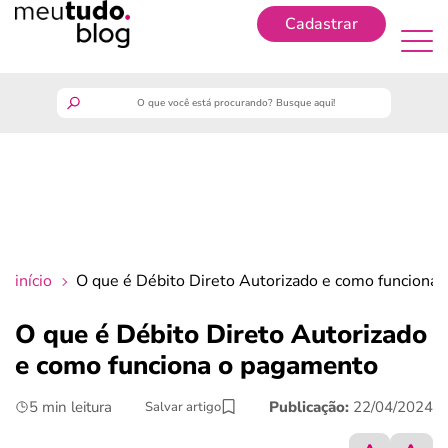
Cadastrar
Cadastrar
meutudo
guia do trabalhador
finanças
início
O que é Débito Direto Autorizado e como funciona
benefícios
O que é Débito Direto Autorizado
e como funciona o pagamento
crédito fácil
5 min leitura
Publicação:
22/04/2024
Salvar artigo
últimas notícias