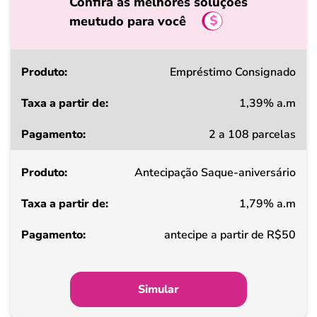
Confira as melhores soluções
meutudo para você
Produto
Empréstimo Consignado
1,39% a.m
Taxa
2 a 108 parcelas
a
partir
Antecipação Saque-aniversário
de
1,79% a.m
Pagamento
antecipe a partir de R$50
Simular