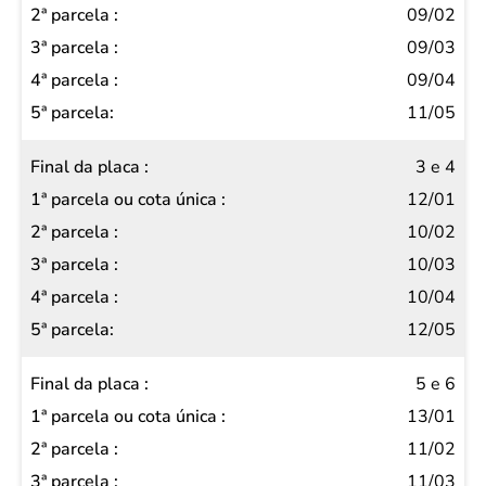
placa
09/02
1ª
09/03
parcela
09/04
ou cota
11/05
única
3 e 4
2ª
12/01
parcela
10/02
3ª
10/03
parcela
10/04
4ª
12/05
parcela
5ª
5 e 6
parcela
13/01
11/02
11/03