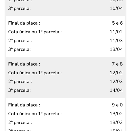
2ª
10/04
parcela
3ª
5 e 6
parcela
11/02
11/03
13/04
7 e 8
12/02
12/03
14/04
9 e 0
13/02
13/03