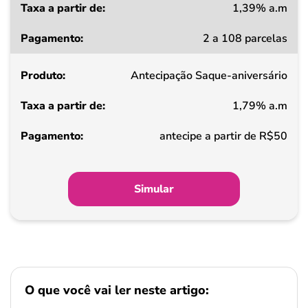
1,39% a.m
Taxa
2 a 108 parcelas
a
partir
Antecipação Saque-aniversário
de
1,79% a.m
Pagamento
antecipe a partir de R$50
Simular
O que você vai ler neste artigo: