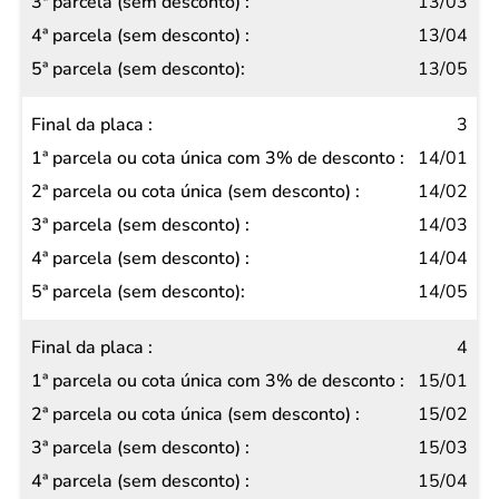
13/03
2ª
13/04
parcela
13/05
ou cota
única
3
(sem
14/01
desconto)
14/02
3ª
14/03
parcela
14/04
(sem
14/05
desconto)
4ª
4
parcela
15/01
(sem
15/02
desconto)
15/03
5ª
15/04