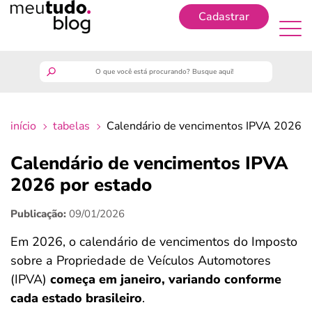
Cadastrar
Cadastrar
meutudo
início
tabelas
Calendário de vencimentos IPVA 2026 p
guia do trabalhador
Calendário de vencimentos IPVA
finanças
2026 por estado
Publicação:
09/01/2026
benefícios
Em 2026, o calendário de vencimentos do Imposto
crédito fácil
sobre a Propriedade de Veículos Automotores
(IPVA)
começa em janeiro, variando conforme
últimas notícias
cada estado brasileiro
.