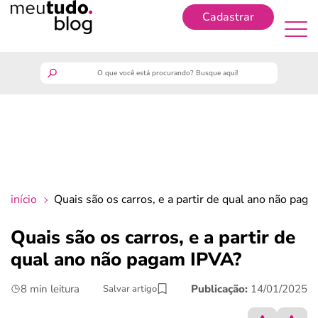
Cadastrar
Cadastrar
meutudo
guia do trabalhador
finanças
início
Quais são os carros, e a partir de qual ano não pag
benefícios
Quais são os carros, e a partir de
qual ano não pagam IPVA?
crédito fácil
8 min leitura
Publicação:
14/01/2025
Salvar artigo
últimas notícias