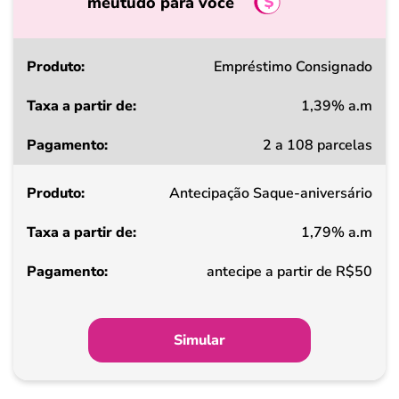
meutudo para você
Produto
Empréstimo Consignado
1,39% a.m
Taxa
2 a 108 parcelas
a
partir
Antecipação Saque-aniversário
de
1,79% a.m
Pagamento
antecipe a partir de R$50
Simular