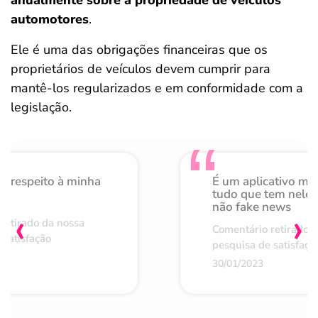
anualmente sobre a propriedade de veículos
automotores
.
Ele é uma das obrigações financeiras que os
proprietários de veículos devem cumprir para
mantê-los regularizados e em conformidade com a
legislação.
o respeito à minha
É um aplicativo mu
de
tudo que tem nele 
não fake news
‹
›
retirado da nossa
Comentário retirado 
 satisfação
pesquisa de satisfaçã
30/01/2023