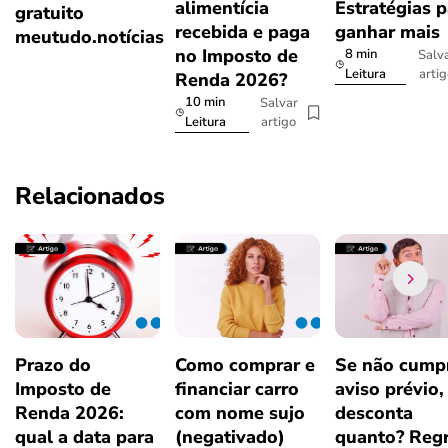
alimentícia
Estratégias p
gratuito
recebida e paga
ganhar mais
meutudo.notícias
no Imposto de
8 min
Salv
arti
Leitura
Renda 2026?
10 min
Salvar
artigo
Leitura
Relacionados
Prazo do
Como comprar e
Se não cumpr
Imposto de
financiar carro
aviso prévio,
Renda 2026:
com nome sujo
desconta
qual a data para
(negativado)
quanto? Regr