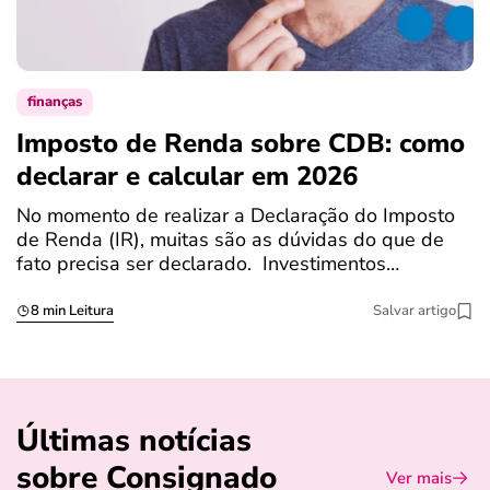
finanças
Imposto de Renda sobre CDB: como
N
declarar e calcular em 2026
a
No momento de realizar a Declaração do Imposto
T
de Renda (IR), muitas são as dúvidas do que de
c
fato precisa ser declarado. Investimentos…
c
8 min Leitura
Salvar artigo
Últimas notícias
sobre Consignado
Ver mais