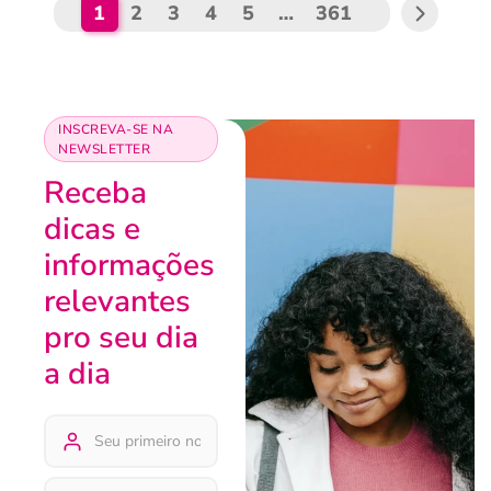
1
2
3
4
5
…
361
INSCREVA-SE NA
NEWSLETTER
Receba
dicas e
informações
relevantes
pro seu dia
a dia