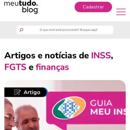
Cadastrar
Cadastrar
meutudo
Artigos e notícias de
INSS
,
guia do trabalhador
FGTS
e
finanças
finanças
benefícios
crédito fácil
últimas notícias