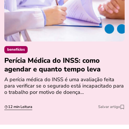
benefícios
Perícia Médica do INSS: como
D
agendar e quanto tempo leva
a
s
A perícia médica do INSS é uma avaliação feita
para verificar se o segurado está incapacitado para
O
o trabalho por motivo de doença…
I
q
12 min Leitura
Salvar artigo