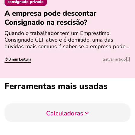
consignado privado
A empresa pode descontar
N
Consignado na rescisão​?
t
Quando o trabalhador tem um Empréstimo
N
Consignado CLT ativo e é demitido, uma das
l
dúvidas mais comuns é saber se a empresa pode…
e
s
8 min Leitura
Salvar artigo
Ferramentas mais usadas
Calculadoras