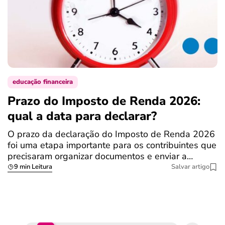
educação financeira
Prazo do Imposto de Renda 2026:
C
qual a data para declarar?
r
R
O prazo da declaração do Imposto de Renda 2026
foi uma etapa importante para os contribuintes que
A
precisaram organizar documentos e enviar a…
m
9 min Leitura
Salvar artigo
q
S