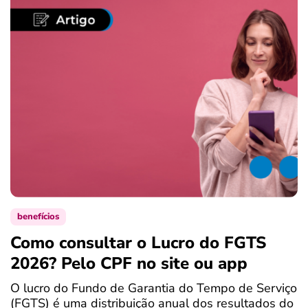
benefícios
Como consultar o Lucro do FGTS
C
2026? Pelo CPF no site ou app
P
O lucro do Fundo de Garantia do Tempo de Serviço
S
(FGTS) é uma distribuição anual dos resultados do
d