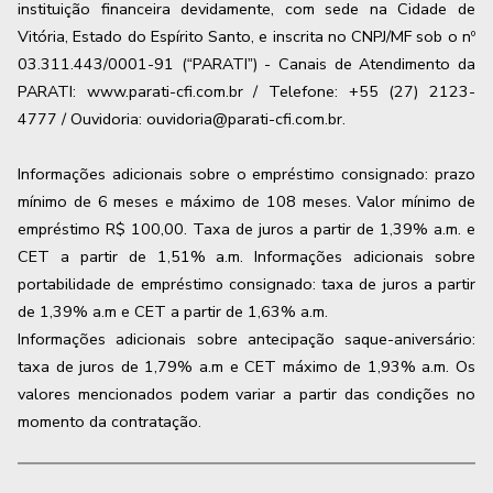
instituição financeira devidamente, com sede na Cidade de
Vitória, Estado do Espírito Santo, e inscrita no CNPJ/MF sob o nº
03.311.443/0001-91 (“PARATI”) - Canais de Atendimento da
PARATI: www.parati-cfi.com.br / Telefone: +55 (27) 2123-
4777 / Ouvidoria: ouvidoria@parati-cfi.com.br.
Informações adicionais sobre o empréstimo consignado: prazo
mínimo de 6 meses e máximo de
108
meses. Valor mínimo de
empréstimo R$ 100,00. Taxa de juros a partir de
1,39
% a.m. e
CET a partir de
1,51
% a.m. Informações adicionais sobre
portabilidade de empréstimo consignado: taxa de juros a partir
de
1,39
% a.m e CET a partir de
1,63
% a.m.
Informações adicionais sobre antecipação saque-aniversário:
taxa de juros de 1,79% a.m e CET máximo de 1,93% a.m. Os
valores mencionados podem variar a partir das condições no
momento da contratação.