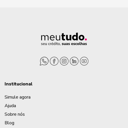
Como fica a Portabilidade com Refinanciamento (Por
O que é Portabilidade de Consignado com troco?
Como saber se a Portabilidade vale a pena?
É possível cancelar a Portabilidade?
Quantas parcelas preciso ter pago para fazer Portab
Portabilidade de Consignado com margem negativa, 
Institucional
Simule agora
É preciso ter margem consignável disponível para fa
Ajuda
Aposentado negativado pode fazer Portabilidade?
Sobre nós
Blog