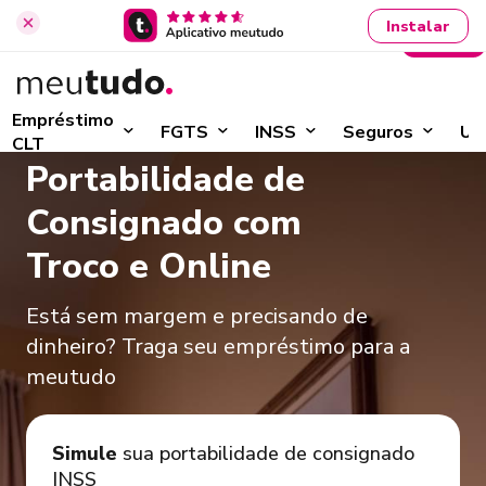
Instalar
Entrar
Início
›
Portabilidade de Consignado
Empréstimo
FGTS
INSS
Seguros
Ut
CLT
Portabilidade de
Consignado com
Troco e Online
Está sem margem e precisando de
dinheiro? Traga seu empréstimo para a
meutudo
Simule
sua portabilidade de consignado
INSS