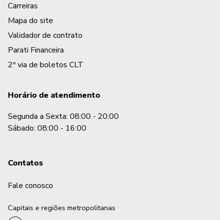
Posso fazer Portabilidade com mais de um Emprést
Carreiras
Mapa do site
Quais documentos são aceitos na contratação?
Validador de contrato
Parati Financeira
Quanto tempo demora para o troco cair na conta?
2ª via de boletos CLT
Horário de atendimento
Segunda a Sexta: 08:00 - 20:00
Sábado: 08:00 - 16:00
Contatos
Fale conosco
Capitais e regiões metropolitanas