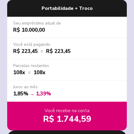
Portabilidade + Troco
Seu empréstimo atual de
R$ 10.000,00
Você está pagando
R$ 223,45
=
R$ 223,45
Parcelas restantes
108x
=
108x
Juros ao mês
1,85%
→
1,39%
Você recebe na conta
R$ 1.744,59