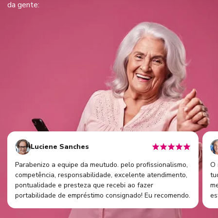
da gente:
Luciene Sanches
Parabenizo a equipe da meutudo. pelo profissionalismo,
O 
competência, responsabilidade, excelente atendimento,
tu
pontualidade e presteza que recebi ao fazer
me
portabilidade de empréstimo consignado! Eu recomendo.
es