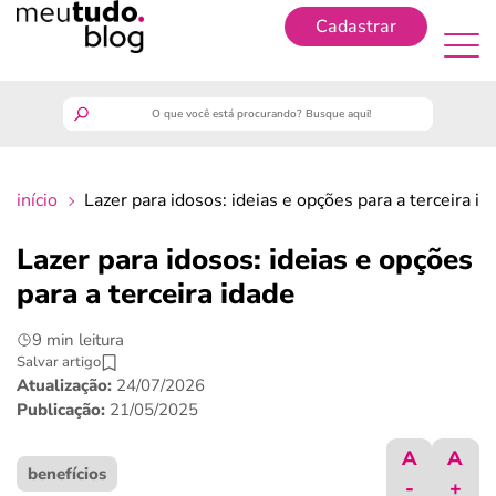
Cadastrar
Cadastrar
meutudo
início
Lazer para idosos: ideias e opções para a terceira id
guia do trabalhador
Lazer para idosos: ideias e opções
finanças
para a terceira idade
9 min leitura
benefícios
Salvar artigo
Atualização:
24/07/2026
crédito fácil
Publicação:
21/05/2025
A
A
últimas notícias
benefícios
-
+