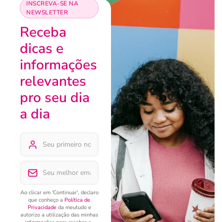
INSCREVA-SE NA
NEWSLETTER
Receba
dicas e
informações
relevantes
pro seu dia
a dia
Ao clicar em 'Continuar', declaro
que conheço a
Política de
Privacidade
da meutudo e
autorizo a utilização das minhas