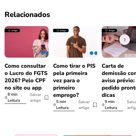
Relacionados
Como consultar
Como tirar o PIS
Carta de
o Lucro do FGTS
pela primeira
demissão co
2026? Pelo CPF
vez para o
aviso prévio:
no site ou app
primeiro
pedido pront
emprego?
dicas
8 min
Salvar
artigo
Leitura
5 min
9 min
Salvar
Salv
artigo
arti
Leitura
Leitura