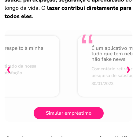
longo da vida. O
lazer contribui diretamente para
todos eles
.
o respeito à minha
É um aplicativo mu
de
tudo que tem nele 
não fake news
‹
›
retirado da nossa
Comentário retirado 
 satisfação
pesquisa de satisfaçã
30/01/2023
Simular empréstimo