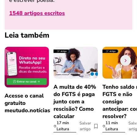
e escrever poesia.
1548 artigos escritos
Leia também
A multa de 40%
Tenho saldo
do FGTS é paga
FGTS e não
Acesse o canal
junto com a
consigo
gratuito
rescisão? Como
antecipar: c
meutudo.notícias
calcular
resolver?
17 min
11 min
Salvar
Salv
artigo
arti
Leitura
Leitura