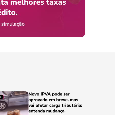
ta melhores taxas
que e
 com o celular?
édito.
preci
ticia Jordão
 simulação
Conheça
Novo IPVA pode ser
aprovado em breve, mas
vai afetar carga tributária:
entenda mudança