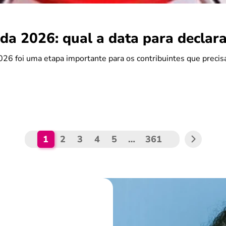
da 2026: qual a data para declara
26 foi uma etapa importante para os contribuintes que preci
1
2
3
4
5
…
361