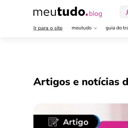
Ir para o site
meutudo
guia do t
Artigos e notícias 