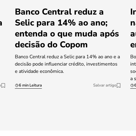
Banco Central reduz a
I
a
Selic para 14% ao ano;
n
entenda o que muda após
a
decisão do Copom
e
Banco Central reduz a Selic para 14% ao ano e a
Bo
decisão pode influenciar crédito, investimentos
in
e atividade econômica.
so
a 
o
6 min Leitura
Salvar artigo
6