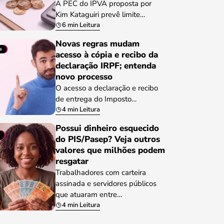
A PEC do IPVA proposta por
Kim Kataguiri prevê limite…
6 min Leitura
Novas regras mudam
acesso à cópia e recibo da
declaração IRPF; entenda
novo processo
O acesso a declaração e recibo
de entrega do Imposto…
4 min Leitura
Possui dinheiro esquecido
do PIS/Pasep? Veja outros
valores que milhões podem
resgatar
Trabalhadores com carteira
assinada e servidores públicos
que atuaram entre…
4 min Leitura