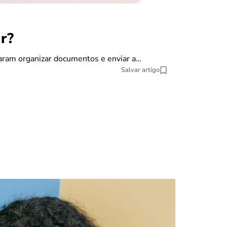
r?
finanças
Como dec
saram organizar documentos e enviar a…
Salvar artigo
A declaração do
pesquisa datat
10 min Leitura