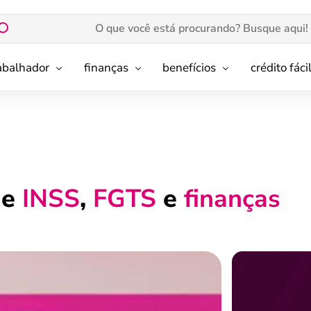
rabalhador
finanças
benefícios
crédito fáci
de
INSS
,
FGTS
e
finanças