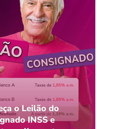
ça o Leilão do
ignado INSS e
Entre
onsultar saldo do FGTS pelo C