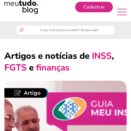
Cadastrar
Cadastrar
meutudo
Artigos e notícias de
INSS
,
guia do trabalhador
FGTS
e
finanças
finanças
benefícios
crédito fácil
últimas notícias