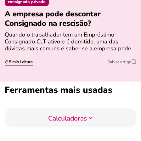
consignado privado
A empresa pode descontar
N
Consignado na rescisão​?
t
Quando o trabalhador tem um Empréstimo
N
Consignado CLT ativo e é demitido, uma das
l
dúvidas mais comuns é saber se a empresa pode…
e
s
8 min Leitura
Salvar artigo
Ferramentas mais usadas
Calculadoras