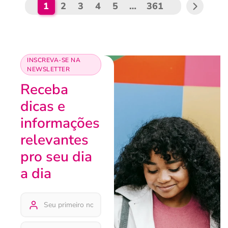
1
2
3
4
5
…
361
INSCREVA-SE NA
NEWSLETTER
Receba
dicas e
informações
relevantes
pro seu dia
a dia