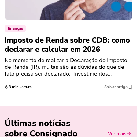
finanças
Imposto de Renda sobre CDB: como
N
declarar e calcular em 2026
a
No momento de realizar a Declaração do Imposto
T
de Renda (IR), muitas são as dúvidas do que de
c
fato precisa ser declarado. Investimentos…
c
8 min Leitura
Salvar artigo
Últimas notícias
sobre Consignado
Ver mais