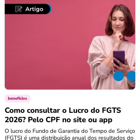
benefícios
Como consultar o Lucro do FGTS
C
2026? Pelo CPF no site ou app
P
O lucro do Fundo de Garantia do Tempo de Serviço
S
(FGTS) é uma distribuição anual dos resultados do
d