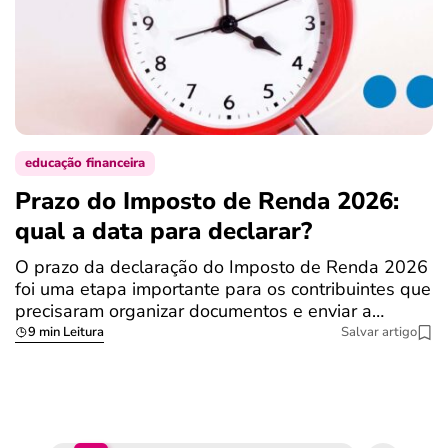
educação financeira
Prazo do Imposto de Renda 2026:
C
qual a data para declarar?
r
R
O prazo da declaração do Imposto de Renda 2026
foi uma etapa importante para os contribuintes que
A
precisaram organizar documentos e enviar a…
m
9 min Leitura
Salvar artigo
q
S