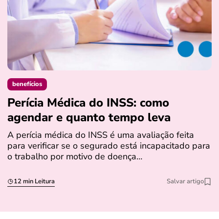
benefícios
Perícia Médica do INSS: como
D
agendar e quanto tempo leva
a
s
A perícia médica do INSS é uma avaliação feita
para verificar se o segurado está incapacitado para
O
o trabalho por motivo de doença…
I
q
12 min Leitura
Salvar artigo