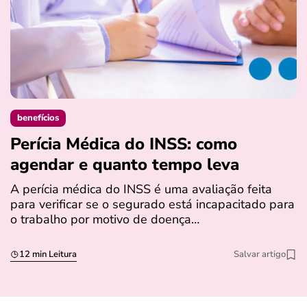
benefícios
Perícia Médica do INSS: como
D
agendar e quanto tempo leva
a
s
A perícia médica do INSS é uma avaliação feita
para verificar se o segurado está incapacitado para
O
o trabalho por motivo de doença…
I
q
12 min Leitura
Salvar artigo