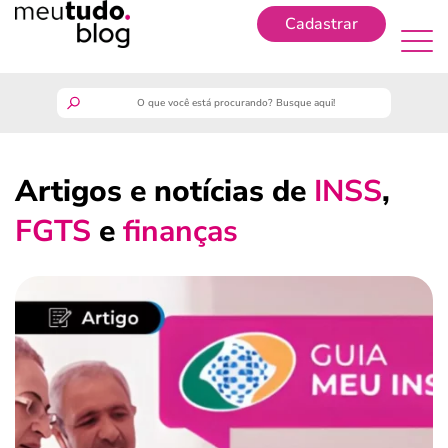
Cadastrar
Cadastrar
meutudo
Artigos e notícias de
INSS
,
guia do trabalhador
FGTS
e
finanças
finanças
benefícios
crédito fácil
últimas notícias