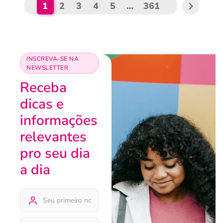
1
2
3
4
5
…
361
INSCREVA-SE NA
NEWSLETTER
Receba
dicas e
informações
relevantes
pro seu dia
a dia