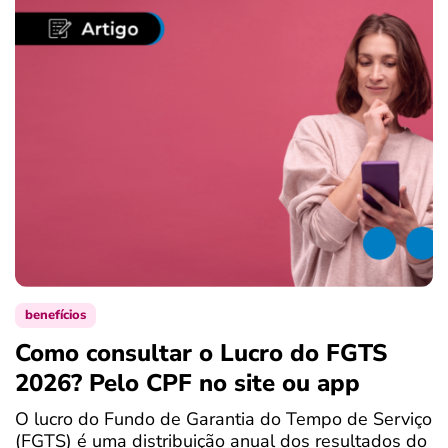
benefícios
Como consultar o Lucro do FGTS
C
2026? Pelo CPF no site ou app
P
O lucro do Fundo de Garantia do Tempo de Serviço
S
(FGTS) é uma distribuição anual dos resultados do
d