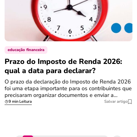
educação financeira
Prazo do Imposto de Renda 2026:
C
qual a data para declarar?
r
R
O prazo da declaração do Imposto de Renda 2026
foi uma etapa importante para os contribuintes que
A
precisaram organizar documentos e enviar a…
m
9 min Leitura
Salvar artigo
q
S