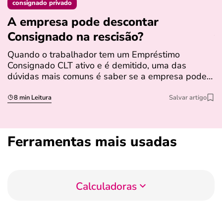
consignado privado
A empresa pode descontar
N
Consignado na rescisão​?
t
Quando o trabalhador tem um Empréstimo
N
Consignado CLT ativo e é demitido, uma das
l
dúvidas mais comuns é saber se a empresa pode…
e
s
8 min Leitura
Salvar artigo
Ferramentas mais usadas
Calculadoras