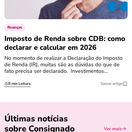
finanças
Imposto de Renda sobre CDB: como
N
declarar e calcular em 2026
a
No momento de realizar a Declaração do Imposto
T
de Renda (IR), muitas são as dúvidas do que de
c
fato precisa ser declarado. Investimentos…
c
8 min Leitura
Salvar artigo
Últimas notícias
sobre Consignado
Ver mais