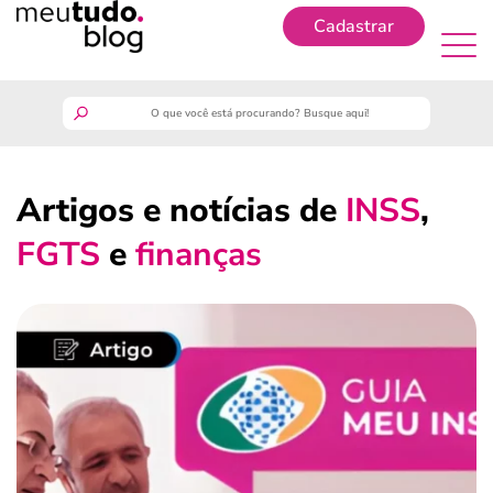
Cadastrar
Cadastrar
meutudo
Artigos e notícias de
INSS
,
guia do trabalhador
FGTS
e
finanças
finanças
benefícios
crédito fácil
últimas notícias