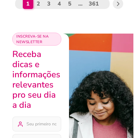
1
2
3
4
5
…
361
INSCREVA-SE NA
NEWSLETTER
Receba
dicas e
informações
relevantes
pro seu dia
a dia