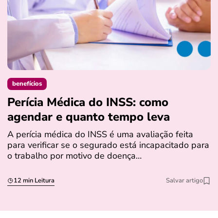
benefícios
Perícia Médica do INSS: como
D
agendar e quanto tempo leva
a
s
A perícia médica do INSS é uma avaliação feita
para verificar se o segurado está incapacitado para
O
o trabalho por motivo de doença…
I
q
12 min Leitura
Salvar artigo