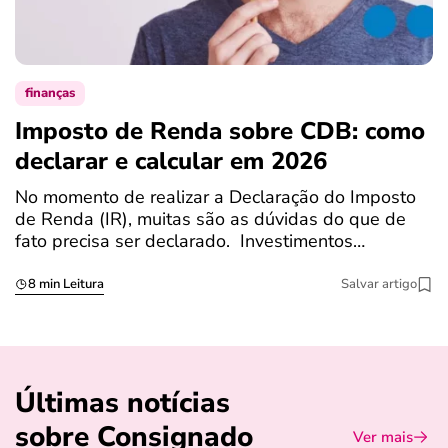
finanças
Imposto de Renda sobre CDB: como
N
declarar e calcular em 2026
a
No momento de realizar a Declaração do Imposto
T
de Renda (IR), muitas são as dúvidas do que de
c
fato precisa ser declarado. Investimentos…
c
8 min Leitura
Salvar artigo
Últimas notícias
sobre Consignado
Ver mais