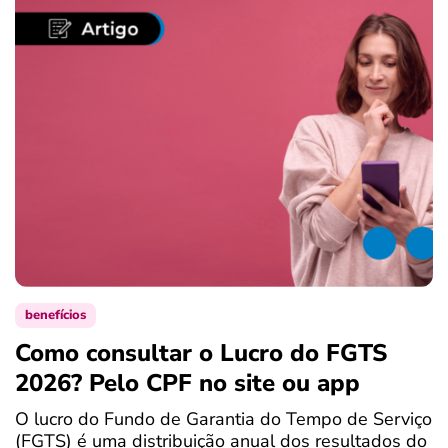
benefícios
Como consultar o Lucro do FGTS
C
2026? Pelo CPF no site ou app
P
O lucro do Fundo de Garantia do Tempo de Serviço
S
(FGTS) é uma distribuição anual dos resultados do
d