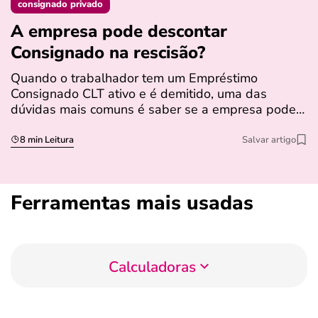
consignado privado
A empresa pode descontar
N
Consignado na rescisão​?
t
Quando o trabalhador tem um Empréstimo
N
Consignado CLT ativo e é demitido, uma das
l
dúvidas mais comuns é saber se a empresa pode…
e
s
8 min Leitura
Salvar artigo
Ferramentas mais usadas
Calculadoras