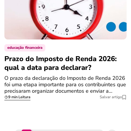
educação financeira
Prazo do Imposto de Renda 2026:
C
qual a data para declarar?
r
R
O prazo da declaração do Imposto de Renda 2026
foi uma etapa importante para os contribuintes que
A
precisaram organizar documentos e enviar a…
m
9 min Leitura
Salvar artigo
q
S