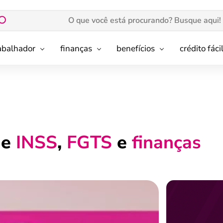
rabalhador
finanças
benefícios
crédito fáci
de
INSS
,
FGTS
e
finanças