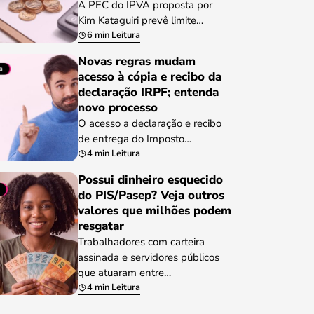
A PEC do IPVA proposta por
Kim Kataguiri prevê limite…
6 min Leitura
Novas regras mudam
acesso à cópia e recibo da
declaração IRPF; entenda
novo processo
O acesso a declaração e recibo
de entrega do Imposto…
4 min Leitura
Possui dinheiro esquecido
do PIS/Pasep? Veja outros
valores que milhões podem
resgatar
Trabalhadores com carteira
assinada e servidores públicos
que atuaram entre…
4 min Leitura