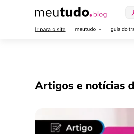
Ir para o site
meutudo
guia do t
Artigos e notícias 