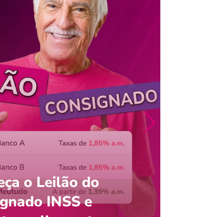
ça o Leilão do
ignado INSS e
Entre
onsultar saldo do FGTS pelo C