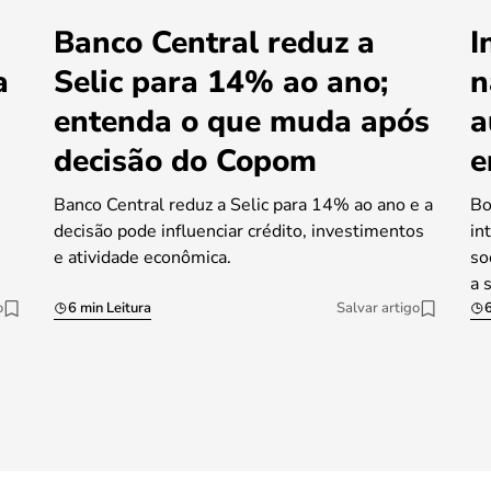
Banco Central reduz a
I
a
Selic para 14% ao ano;
n
entenda o que muda após
a
decisão do Copom
e
Banco Central reduz a Selic para 14% ao ano e a
Bo
decisão pode influenciar crédito, investimentos
in
e atividade econômica.
so
a 
o
6 min Leitura
Salvar artigo
6