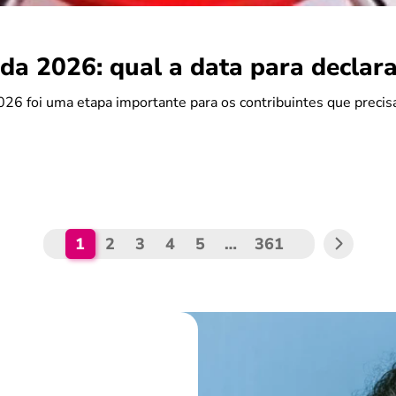
da 2026: qual a data para declara
26 foi uma etapa importante para os contribuintes que preci
1
2
3
4
5
…
361