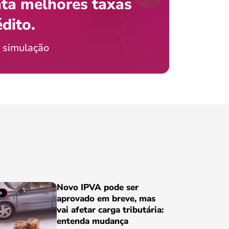
ta melhores taxas
que e
 com o celular?
édito.
preci
ticia Jordão
 simulação
Conheça
Novo IPVA pode ser
aprovado em breve, mas
vai afetar carga tributária:
entenda mudança