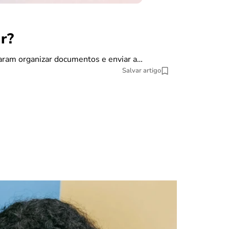
r?
finanças
Como dec
saram organizar documentos e enviar a…
Salvar artigo
A declaração do
pesquisa datat
10 min Leitura