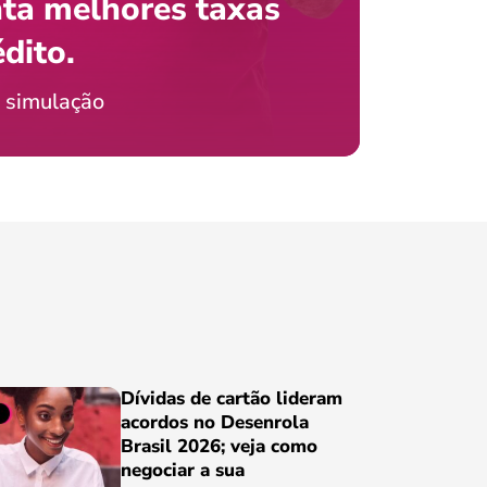
ta melhores taxas
que e
 com o celular?
édito.
preci
icia Jordão
 simulação
Conheça
Dívidas de cartão lideram
acordos no Desenrola
Brasil 2026; veja como
negociar a sua