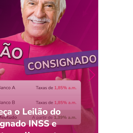
ça o Leilão do
ignado INSS e
Entre
onsultar saldo do FGTS pelo C