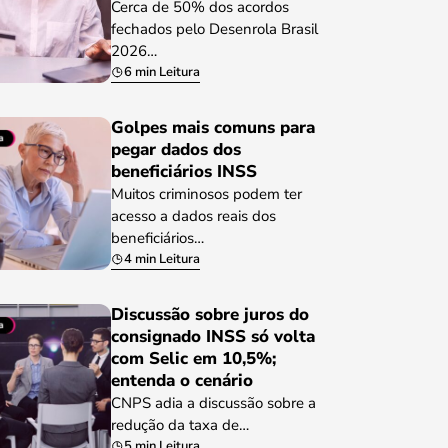
Cerca de 50% dos acordos
fechados pelo Desenrola Brasil
2026…
6 min Leitura
Golpes mais comuns para
pegar dados dos
beneficiários INSS
Muitos criminosos podem ter
acesso a dados reais dos
beneficiários…
4 min Leitura
Discussão sobre juros do
consignado INSS só volta
com Selic em 10,5%;
entenda o cenário
CNPS adia a discussão sobre a
redução da taxa de…
5 min Leitura