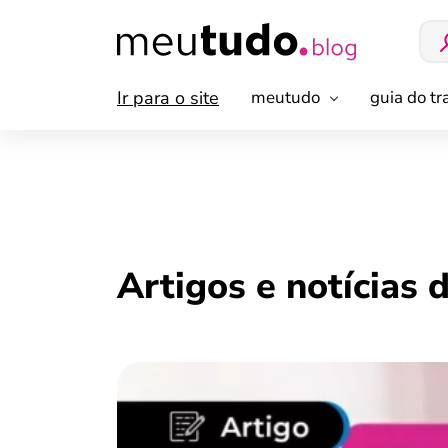
Ir para o site
meutudo
guia do t
Artigos e notícias 