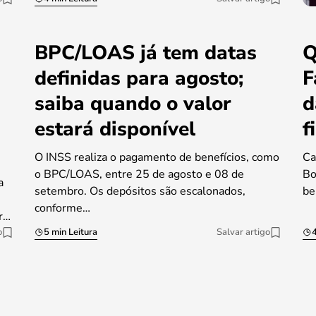
BPC/LOAS já tem datas
Q
definidas para agosto;
F
saiba quando o valor
d
estará disponível
f
O INSS realiza o pagamento de benefícios, como
Ca
o BPC/LOAS, entre 25 de agosto e 08 de
Bo
a
setembro. Os depósitos são escalonados,
be
conforme…
r…
o
5 min Leitura
Salvar artigo
4