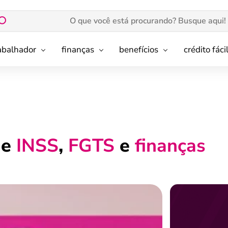
rabalhador
finanças
benefícios
crédito fáci
de
INSS
,
FGTS
e
finanças