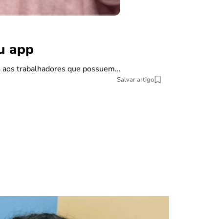
benefícios
Carta de
ou app
Se você pretende
do aos trabalhadores que possuem…
9 min Leitura
Salvar artigo