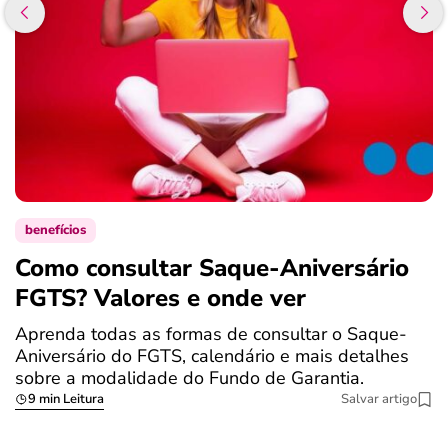
benefícios
Como consultar Saque-Aniversário
S
FGTS? Valores e onde ver
a
Aprenda todas as formas de consultar o Saque-
O
Aniversário do FGTS, calendário e mais detalhes
é
sobre a modalidade do Fundo de Garantia.
a
9 min Leitura
Salvar artigo