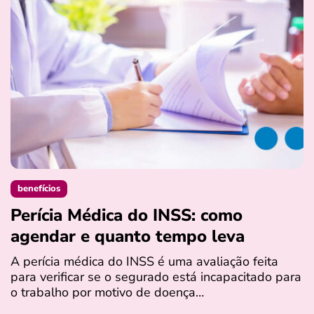
benefícios
Perícia Médica do INSS: como
D
agendar e quanto tempo leva
a
s
A perícia médica do INSS é uma avaliação feita
para verificar se o segurado está incapacitado para
O
o trabalho por motivo de doença…
I
q