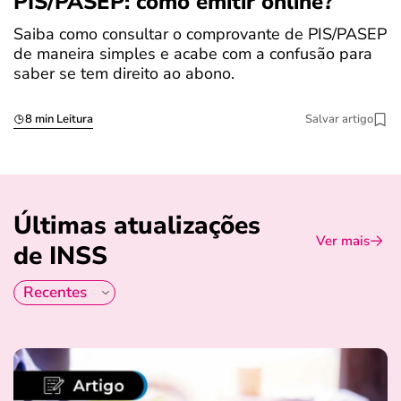
PIS/PASEP: como emitir online?
c
Saiba como consultar o comprovante de PIS/PASEP
O
de maneira simples e acabe com a confusão para
é
saber se tem direito ao abono.
u
8 min Leitura
Salvar artigo
Últimas atualizações
Ver mais
de INSS