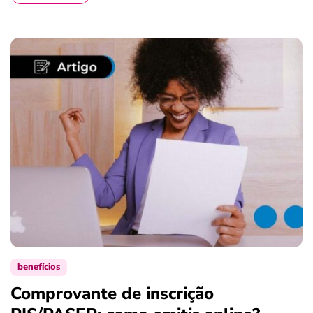
benefícios
Comprovante de inscrição
S