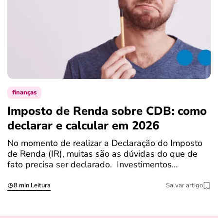
finanças
Imposto de Renda sobre CDB: como
N
declarar e calcular em 2026
a
No momento de realizar a Declaração do Imposto
T
de Renda (IR), muitas são as dúvidas do que de
c
fato precisa ser declarado. Investimentos…
c
8 min Leitura
Salvar artigo