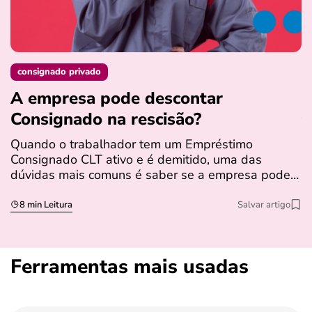
consignado privado
A empresa pode descontar
N
Consignado na rescisão​?
t
Quando o trabalhador tem um Empréstimo
N
Consignado CLT ativo e é demitido, uma das
l
dúvidas mais comuns é saber se a empresa pode…
e
s
8 min Leitura
Salvar artigo
Ferramentas mais usadas