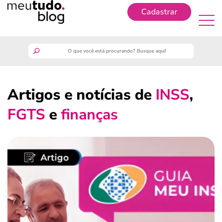
Cadastrar
Cadastrar
meutudo
Artigos e notícias de
INSS
,
guia do trabalhador
FGTS
e
finanças
finanças
benefícios
crédito fácil
últimas notícias