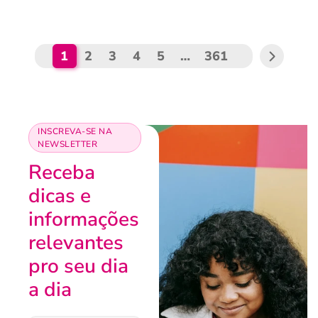
1
2
3
4
5
…
361
INSCREVA-SE NA
NEWSLETTER
Receba
dicas e
informações
relevantes
pro seu dia
a dia