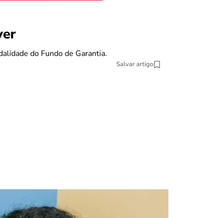
benefícios
ver
Se eu pe
dalidade do Fundo de Garantia.
O Fundo de Gara
Salvar artigo
13 min Leitura