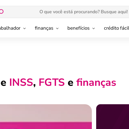
rabalhador
finanças
benefícios
crédito fáci
de
INSS
,
FGTS
e
finanças