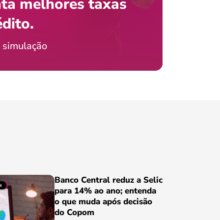
ta melhores taxas
que e
 com o celular?
édito.
preci
ticia Jordão
 simulação
Conheça
Banco Central reduz a Selic
para 14% ao ano; entenda
o que muda após decisão
do Copom