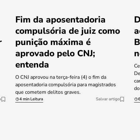
Fim da aposentadoria
D
compulsória de juiz como
a
r
punição máxima é
B
aprovado pelo CNJ;
n
entenda
Ce
De
O CNJ aprovou na terça-feira (4) o fim da
ca
aposentadoria compulsória para magistrados
do
que cometem delitos graves.
o
4 min Leitura
Salvar artigo
6