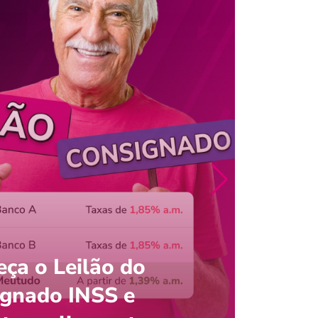
ça o Leilão do
ignado INSS e
Entre
onsultar saldo do FGTS pelo C