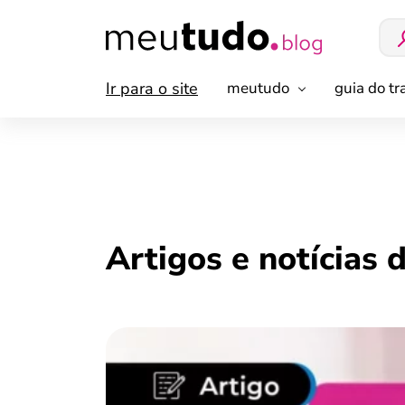
Ir para o site
meutudo
guia do t
Artigos e notícias 