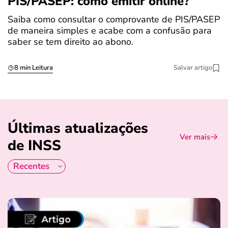
PIS/PASEP: como emitir online?
c
Saiba como consultar o comprovante de PIS/PASEP
O
de maneira simples e acabe com a confusão para
é
saber se tem direito ao abono.
u
8 min Leitura
Salvar artigo
Últimas atualizações
Ver mais
de INSS