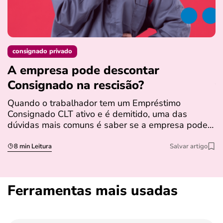
consignado privado
A empresa pode descontar
N
Consignado na rescisão​?
t
Quando o trabalhador tem um Empréstimo
N
Consignado CLT ativo e é demitido, uma das
l
dúvidas mais comuns é saber se a empresa pode…
e
s
8 min Leitura
Salvar artigo
Ferramentas mais usadas