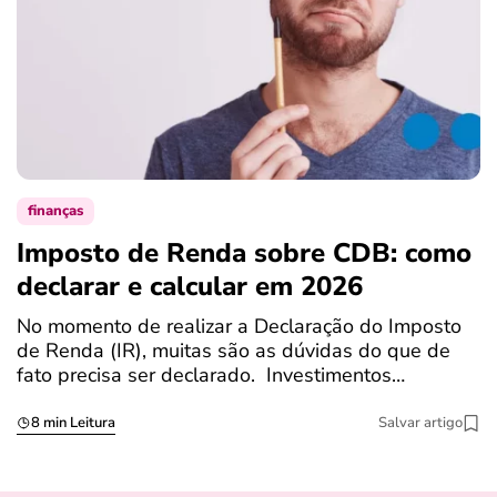
finanças
Imposto de Renda sobre CDB: como
N
declarar e calcular em 2026
a
No momento de realizar a Declaração do Imposto
T
de Renda (IR), muitas são as dúvidas do que de
c
fato precisa ser declarado. Investimentos…
c
8 min Leitura
Salvar artigo