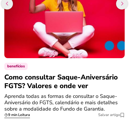
benefícios
Como consultar Saque-Aniversário
S
FGTS? Valores e onde ver
a
Aprenda todas as formas de consultar o Saque-
O
Aniversário do FGTS, calendário e mais detalhes
é
sobre a modalidade do Fundo de Garantia.
a
9 min Leitura
Salvar artigo