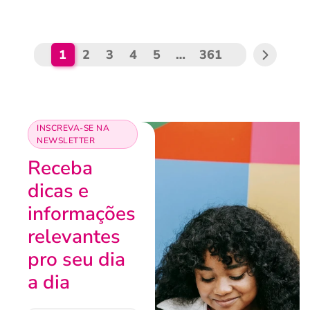
1
2
3
4
5
…
361
INSCREVA-SE NA
NEWSLETTER
Receba
dicas e
informações
relevantes
pro seu dia
a dia