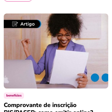
benefícios
Comprovante de inscrição
S