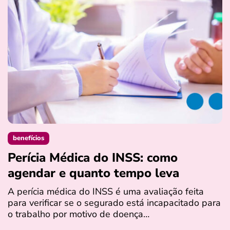
benefícios
Perícia Médica do INSS: como
D
agendar e quanto tempo leva
a
s
A perícia médica do INSS é uma avaliação feita
para verificar se o segurado está incapacitado para
O
o trabalho por motivo de doença…
I
q