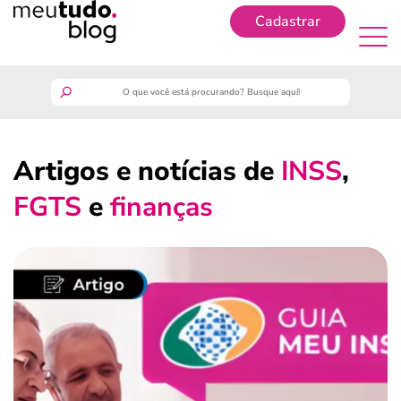
Cadastrar
Cadastrar
meutudo
Artigos e notícias de
INSS
,
guia do trabalhador
FGTS
e
finanças
finanças
benefícios
crédito fácil
últimas notícias