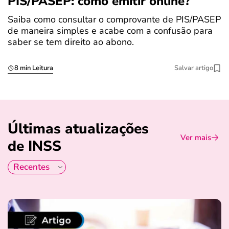
PIS/PASEP: como emitir online?
c
Saiba como consultar o comprovante de PIS/PASEP
O
de maneira simples e acabe com a confusão para
é
saber se tem direito ao abono.
u
8 min Leitura
Salvar artigo
Últimas atualizações
Ver mais
de INSS