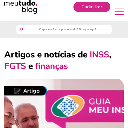
Cadastrar
Cadastrar
meutudo
Artigos e notícias de
INSS
,
guia do trabalhador
FGTS
e
finanças
finanças
benefícios
crédito fácil
últimas notícias