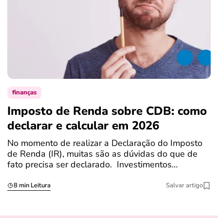
finanças
Imposto de Renda sobre CDB: como
N
declarar e calcular em 2026
a
No momento de realizar a Declaração do Imposto
T
de Renda (IR), muitas são as dúvidas do que de
c
fato precisa ser declarado. Investimentos…
c
8 min Leitura
Salvar artigo