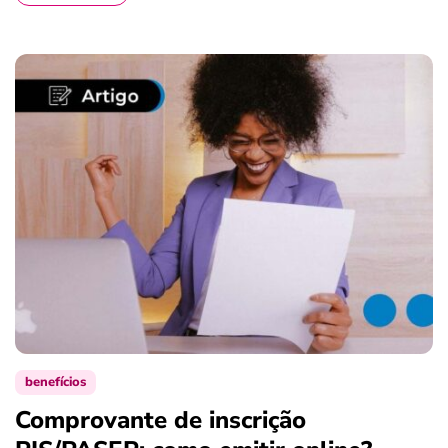
benefícios
Comprovante de inscrição
S