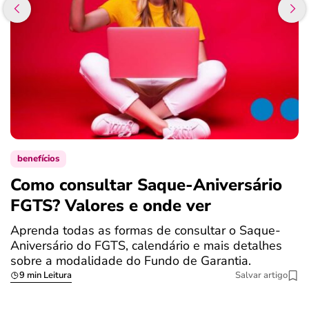
benefícios
Como consultar Saque-Aniversário
S
FGTS? Valores e onde ver
a
Aprenda todas as formas de consultar o Saque-
O
Aniversário do FGTS, calendário e mais detalhes
é
sobre a modalidade do Fundo de Garantia.
a
9 min Leitura
Salvar artigo