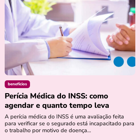
benefícios
Perícia Médica do INSS: como
D
agendar e quanto tempo leva
a
s
A perícia médica do INSS é uma avaliação feita
para verificar se o segurado está incapacitado para
O
o trabalho por motivo de doença…
I
q