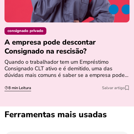
consignado privado
A empresa pode descontar
N
Consignado na rescisão​?
t
Quando o trabalhador tem um Empréstimo
N
Consignado CLT ativo e é demitido, uma das
l
dúvidas mais comuns é saber se a empresa pode…
e
s
8 min Leitura
Salvar artigo
Ferramentas mais usadas