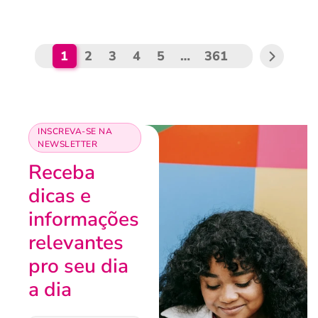
1
2
3
4
5
…
361
INSCREVA-SE NA
NEWSLETTER
Receba
dicas e
informações
relevantes
pro seu dia
a dia